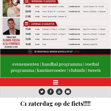
De Valken
evenementen
|
handbal programma
|
voetbal
programma
|
kantinerooster
|
clubinfo
|
tweets
C1 zaterdag op de fiets!!!!!