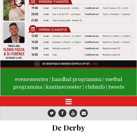
De Valken
evenementen
|
handbal programma
|
voetbal
programma
|
kantinerooster
|
clubinfo
|
tweets
De Derby