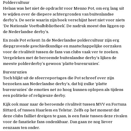
Poldercultuur
Helaas was het niet de opdracht voor Menno Pot, om erg lang uit
te wijden over de diepere achtergronden van buitenlandse
derby’s. De serie waarin zijn boek verschijnt heet niet voor niets
‘De Nationale Voetbalbibliotheek’. De nadruk moest dus liggen op
de Nederlandse derby’s.
En zoals Pot erkent: In de Nederlandse poldercultuur zijn erg
diepgravende geschiedkundige en maatschappelijke oorzaken
voor de rivaliteit tussen de fans van clubs vaak ver te zoeken.
Vergeleken met de beroemde buitenlandse derby’s lijken de
meeste polderderby’s gewoon ‘platte burenruzies’.
Burenruzies
Toch blijkt uit de sfeerreportages die Pot schreef over zijn
bezoeken aan Nederlandse derby’s, dat bij zulke ‘platte
burenruzies’ de emoties net zo hoog kunnen oplopen als tijdens
een politieke of religieuze derby.
Kijk ook maar naar de beroemde rivaliteit tussen MVV en Fortuna
Sittard, of tussen Haarlem en Telstar. Zelfs op het moment dat
deze clubs failliet dreigen te gaan, is een fusie tussen deze rivalen
voor de fanatieke fans ondenkbaar. Dan gaan ze nog liever
eenzaam ten onder.