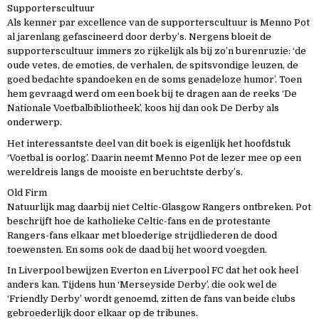
Supporterscultuur
Als kenner par excellence van de supporterscultuur is Menno Pot
al jarenlang gefascineerd door derby’s. Nergens bloeit de
supporterscultuur immers zo rijkelijk als bij zo’n burenruzie: ‘de
oude vetes, de emoties, de verhalen, de spitsvondige leuzen, de
goed bedachte spandoeken en de soms genadeloze humor’. Toen
hem gevraagd werd om een boek bij te dragen aan de reeks ‘De
Nationale Voetbalbibliotheek’, koos hij dan ook De Derby als
onderwerp.
Het interessantste deel van dit boek is eigenlijk het hoofdstuk
‘Voetbal is oorlog’. Daarin neemt Menno Pot de lezer mee op een
wereldreis langs de mooiste en beruchtste derby’s.
Old Firm
Natuurlijk mag daarbij niet Celtic-Glasgow Rangers ontbreken. Pot
beschrijft hoe de katholieke Celtic-fans en de protestante
Rangers-fans elkaar met bloederige strijdliederen de dood
toewensten. En soms ook de daad bij het woord voegden.
In Liverpool bewijzen Everton en Liverpool FC dat het ook heel
anders kan. Tijdens hun ‘Merseyside Derby’, die ook wel de
‘Friendly Derby’ wordt genoemd, zitten de fans van beide clubs
gebroederlijk door elkaar op de tribunes.