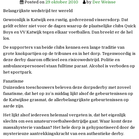
Posted on
29 oktober 2010
by
Der Weisse
Belangrijkste wedstrijd ter wereld
Gewoonlijk is Katwijk een rustig, godvrezend vissersdorp. Dat
geldt echter niet voor de dagen waarop de plaatselijke clubs Quick
Boys en VV Katwijk tegen elkaar voetballen. Dan breekt er de hel
los.
De supporters van beide clubs kennen een lange traditie van
grote knokpartijen op de tribunes en in het dorp. Tegenwoordig is
deze derby daarom officieel een risicowedstrijd. Politie en
ambulancepersoneel staan fulltime paraat. Alcohol is verboden op
het sportpark.
Fanatisme
Duizenden toeschouwers beleven deze dorpsderby met zoveel
fanatisme, dat het op zo’n middag lijkt alsof de gebeurtenissen op
de Katwijkse grasmat, de allerbelangrijkste gebeurtenissen op
aarde zijn.
Het lijkt alsof iedereen helemaal vergeten is, dat het eigenlijk
slechts om een amateurvoetbalwedstrijdje gaat. Waar komt deze
massahysterie vandaan? Het hele dorp is gehypnotiseerd door de
mysterieuze aantrekkingskracht van een authentieke derby.