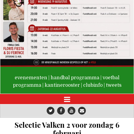
De Valken
evenementen
|
handbal programma
|
voetbal
programma
|
kantinerooster
|
clubinfo
|
tweets
Selectie Valken 2 voor zondag 6
februari