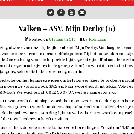
Valken – ASV, Mijn Derby (11)
Posted on
31 maart 2011
by
Ron Laan
ering alweer van onze tijdelijke rubriek Mijn Derby. Vandaag een react
 van de meer ervaren eerste-elftalspelers. Bij het toezenden van zijn 
de Jos zich nog voor de beperkte bijdrage uit zijn elftal aan deze rub
n dat er geen schrijvers in de groep zitten”, zo werd de redactie toe
jongens, schiet die balen er zondag maar in.
edactie op het lumineuze idee om het nog een keer te proberen rich
m mogen ze vanaf nu ook SMS’en. Paar woordjes: dt mt lukkn. Volgt er
MS-taal? We wachten af: 06 12 96 97 87, wel je naam erbij s.v.p.
dert. Wat wordt de uitslag? Wordt het mooi weer? Is de derby aan het 
lissend geweest voor kampioenschap of periodetitel? Allerlei vrage
vele dorpsbewoners. Een ding lijkt nu wel zeker. Het wordt een prach
of the town”, iedereen heeft er zin in.
uur is druk doende met de laatste voorbereidingen. Zo zal om 13.45 
 over het grastapijt van De Drieban scheren, de barbecue gaat aan en 