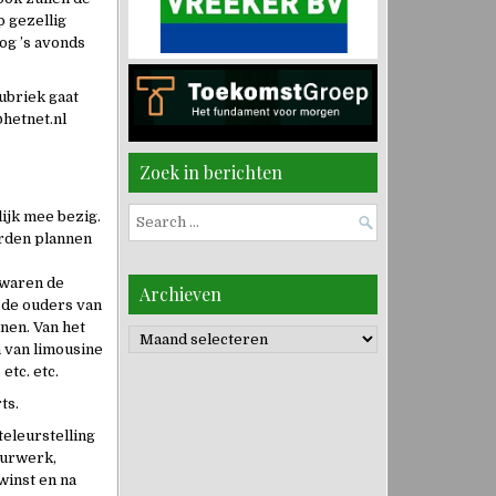
p gezellig
nog ’s avonds
ubriek gaat
@hetnet.nl
Zoek in berichten
lijk mee bezig.
Search
erden plannen
for:
 waren de
Archieven
j de ouders van
nnen. Van het
Archieven
n van limousine
etc. etc.
ts.
teleurstelling
uurwerk,
winst en na