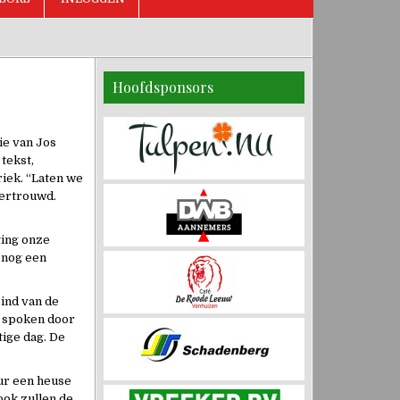
Hoofdsponsors
ie van Jos
tekst,
riek. “Laten we
vertrouwd.
ting onze
 nog een
eind van de
n spoken door
tige dag. De
uur een heuse
ook zullen de