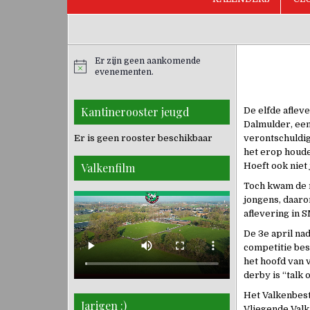
Er zijn geen aankomende
evenementen.
Kantinerooster jeugd
De elfde aflev
Dalmulder, een
Er is geen rooster beschikbaar
verontschuldig
het erop houde
Valkenfilm
Hoeft ook niet 
Toch kwam de r
jongens, daaro
aflevering in S
De 3e april na
competitie bes
het hoofd van 
derby is “talk 
Het Valkenbest
Jarigen :)
Vliegende Valk