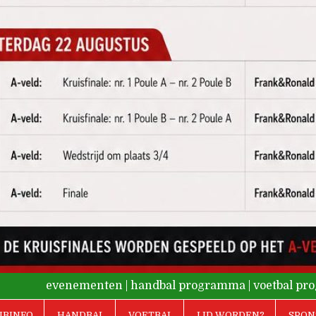
evenementen
|
handbal programma
|
voetbal p
UBINFO
HANDBAL
VOETBAL
LID WORDEN?
SPON