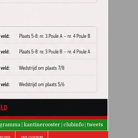
rogramma
|
kantinerooster
|
clubinfo
|
tweets
SORS
INLOGGEN