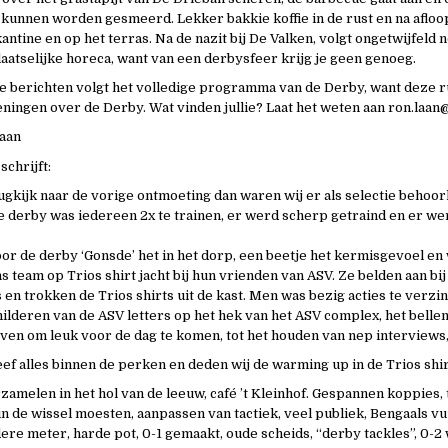
 kunnen worden gesmeerd. Lekker bakkie koffie in de rust en na afloo
kantine en op het terras. Na de nazit bij De Valken, volgt ongetwijfeld 
laatselijke horeca, want van een derbysfeer krijg je geen genoeg.
ke berichten volgt het volledige programma van de Derby, want deze r
ningen over de Derby. Wat vinden jullie? Laat het weten aan ron.laan
Laan
chrijft:
rugkijk naar de vorige ontmoeting dan waren wij er als selectie behoor
 derby was iedereen 2x te trainen, er werd scherp getraind en er w
or de derby ‘Gonsde’ het in het dorp, een beetje het kermisgevoel en
s team op Trios shirt jacht bij hun vrienden van ASV. Ze belden aan bi
 en trokken de Trios shirts uit de kast. Men was bezig acties te verzi
ilderen van de ASV letters op het hek van het ASV complex, het belle
ven om leuk voor de dag te komen, tot het houden van nep interviews, 
eef alles binnen de perken en deden wij de warming up in de Trios shir
zamelen in het hol van de leeuw, café ’t Kleinhof. Gespannen koppies, 
 in de wissel moesten, aanpassen van tactiek, veel publiek, Bengaals v
ere meter, harde pot, 0-1 gemaakt, oude scheids, “derby tackles”, 0-2 