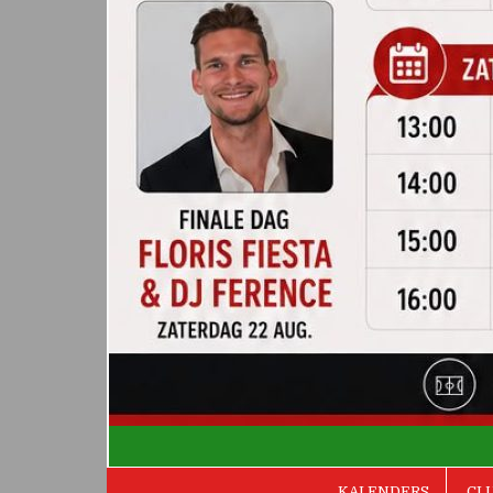
De Valken
KALENDERS
CL