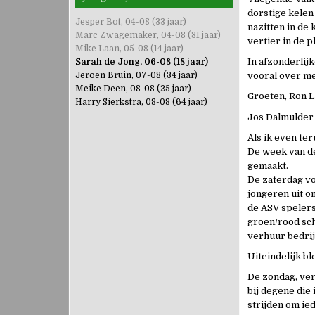
dorstige kelen
Jesper Bot, 04-08 (33 jaar)
nazitten in de 
Marc Zwagemaker, 04-08 (31 jaar)
vertier in de p
Mike Laan, 05-08 (14 jaar)
In afzonderlij
Sarah de Jong, 06-08 (18 jaar)
Jeroen Bruin, 07-08 (34 jaar)
vooral over me
Meike Deen, 08-08 (25 jaar)
Groeten, Ron 
Harry Sierkstra, 08-08 (64 jaar)
Jos Dalmulder s
Als ik even te
De week van de
gemaakt.
De zaterdag vo
jongeren uit on
de ASV spelers
groen/rood sch
verhuur bedrij
Uiteindelijk bl
De zondag, ver
bij degene die
strijden om ied