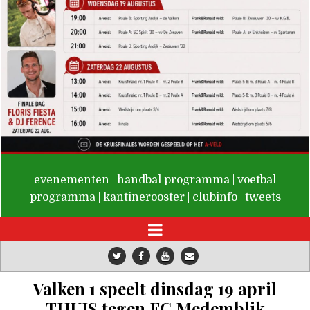
De Valken
evenementen
|
handbal programma
|
voetbal
programma
|
kantinerooster
|
clubinfo
|
tweets
Valken 1 speelt dinsdag 19 april
THUIS tegen FC Medemblik