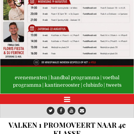
De Valken
evenementen
|
handbal programma
|
voetbal
programma
|
kantinerooster
|
clubinfo
|
tweets
VALKEN 1 PROMOVEERT NAAR 4e
KLASSE