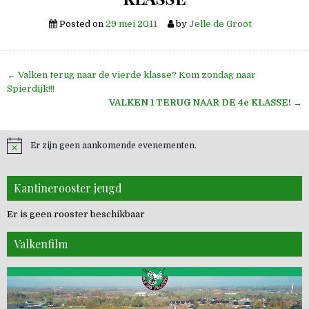
Posted on
29 mei 2011
by
Jelle de Groot
Bericht
← Valken terug naar de vierde klasse? Kom zondag naar
navigatie
Spierdijk!!!
VALKEN 1 TERUG NAAR DE 4e KLASSE!
→
Er zijn geen aankomende evenementen.
Kantinerooster jeugd
Er is geen rooster beschikbaar
Valkenfilm