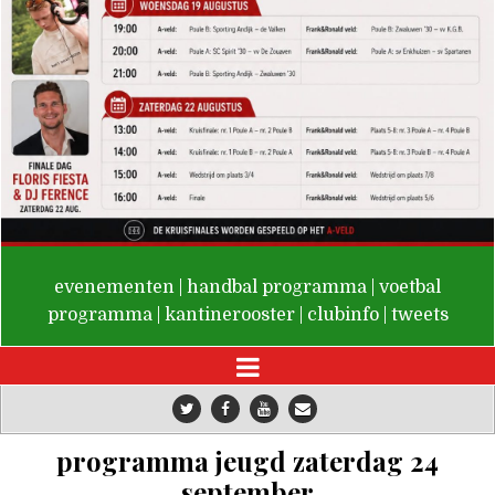
De Valken
evenementen
|
handbal programma
|
voetbal
programma
|
kantinerooster
|
clubinfo
|
tweets
programma jeugd zaterdag 24
september