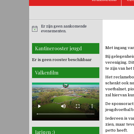
Er zijn geen aankomende
evenementen.
Kantinerooster jeugd
Met ingang van
Bij gelegenhei
Er is geen rooster beschikbaar
vereniging. Di
te zijn van het
Valkenfilm
Het reclamebor
schenkt ook no
voetbalnet, pi
zal hiervan ku
De sponsoracti
jeugdvoetbal b
Iedereen is van
zien, maar tev
petto heeft.
Jarigen :)