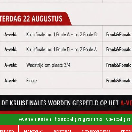
evenementen
|
handbal programma
|
voetbal p
UBINFO
HANDBAL
VOETBAL
LID WORDEN?
SPON