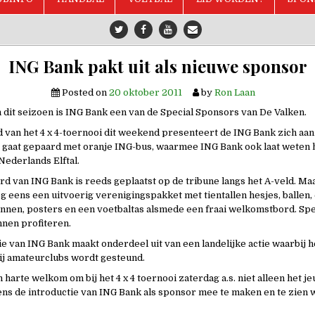
ING Bank pakt uit als nieuwe sponsor
Posted on
20 oktober 2011
by
Ron Laan
 dit seizoen is ING Bank een van de Special Sponsors van De Valken.
d van het 4 x 4-toernooi dit weekend presenteert de ING Bank zich aa
t gaat gepaard met oranje ING-bus, waarmee ING Bank ook laat weten
 Nederlands Elftal.
d van ING Bank is reeds geplaatst op de tribune langs het A-veld. Ma
g eens een uitvoerig verenigingspakket met tientallen hesjes, ballen,
onnen, posters en een voetbaltas alsmede een fraai welkomstbord. Spe
nnen profiteren.
e van ING Bank maakt onderdeel uit van een landelijke actie waarbij h
ij amateurclubs wordt gesteund.
 harte welkom om bij het 4 x 4 toernooi zaterdag a.s. niet alleen het j
ens de introductie van ING Bank als sponsor mee te maken en te zien 