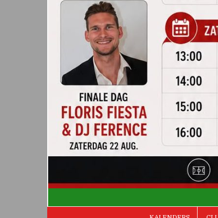
De Valken
KALENDERS
CL