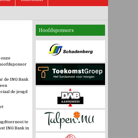
Hoofdsponsors
n onze
 hoofdsponsor
ar de ING Bank
 een
ciaal de jeugd
et
eugdtoernooi te
wat ING Bank in