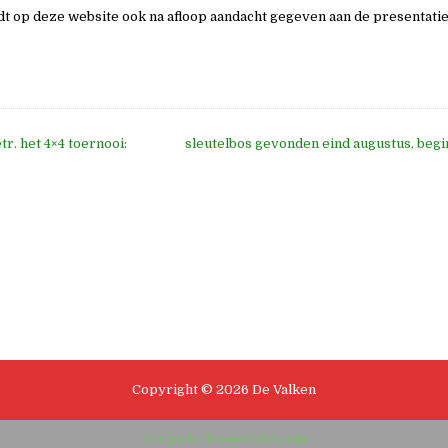
t op deze website ook na afloop aandacht gegeven aan de presentati
tr. het 4×4 toernooi:
sleutelbos gevonden eind augustus, beg
e
Copyright © 2026 De Valken
Design by ThemesDNA.com