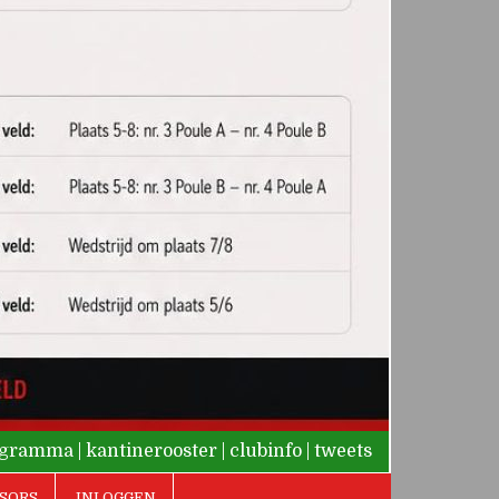
rogramma
|
kantinerooster
|
clubinfo
|
tweets
SORS
INLOGGEN