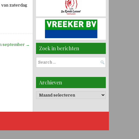
e van zaterdag
in september →
Zoek in berichten
Search
for:
Archieven
Archieven