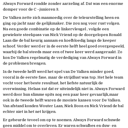
Always Forward rondde zonder aarzeling af. Dat was een enorme
domper voor de C –junioren 3.
De Valken zette zich manmoedig over de teleurstelling heen en
ging op jacht naar de gelijkmaker. Die zou nog voor rust volgen.
Na een goede combinatie op de linkervleugel , volgde een
gewiekste steekpass van Nick Vriend op de doorgelopen Ronald
Laan die de bal keurig aannam en koelbloedig langs de keeper
schoof. Verder werd er in de eerste helft heel goed overgespeeld,
waarbij de bal steeds maar een of twee keer werd aangeraakt. Zo
kon De Valken regelmatig de verdediging van Always Forward in
de problemen brengen.
In de tweede helft werd het spel van De Valken minder goed,
vooral in de eerste fase, maar de strijdlust was top. Het hele team
vocht voor het beste resultaat, het liefste natuurlijk de
overwinning. Helaas zat dat er uiteindelijk niet in. Always Forward
werd door hun slimme spits nog een paar keer gevaarlijk,maar
ook in de tweede helft waren de mooiste kansen voor De Valken.
Van afstand konden Wouter Laan, Niek Boon en Nick Vriend de bal
echter niet in het net krijgen.
Er gebeurde teveel om op te noemen. Always Forward schuwde
geen middel om te overleven. Er waren schwalbes en duw- en