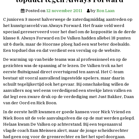
Posted on
12 november 2011
by
Ron Laan
C junioren 3 moest halverwege de zaterdagmiddag aantreden op
het kunstgrasveld van Always Forward. Het fraaie veld werd
speciaal gereserveerd voor het duel om de koppositie in de derde
klasse 8. Always Forward en De Valken hadden allebei 18 punten
uit 6 duels, maar de Hoornse ploeg had een wat beter doelsaldo.
Een topduel dus en dat verdient een verslag op de website.
De warming up van beide teams was al professioneel en op de
gezichten was de spanning af te lezen. De Valken trok na het
eerste fluitsignaal direct overtuigend ten aanval. Het C-team
bestaat uit vooral aanvallend ingestelde spelers, maar daarin
schuilt tegelijkertijd ook het gevaar. Bij omschakeling willen de
aanvallers nog wel eens verdedigend een steekje laten vallen en
dat legt een zware druk op de verdediging met Just Bakker, Daan
van der Oord en Rick Boon.
In de eerste helft kwamen er goede kansen voor Nick Vriend en
Niek Boon uit de vele aanvalsgolven die op de mat werden gelegd.
Helaas kwam De Valken op achterstand. Bij een tegenaanval
vlagde coach Sam Meissen alert, maar de jonge scheidsrechter
had geen oog voor de grensrechter en liet het spel doorgaan.