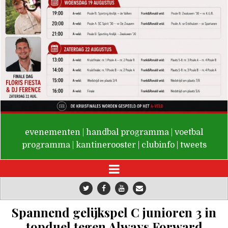
De Valken
evenementen
|
handbal programma
|
voetbal
programma
|
kantinerooster
|
clubinfo
|
tweets
Spannend gelijkspel C junioren 3 in
topduel tegen Always Forward