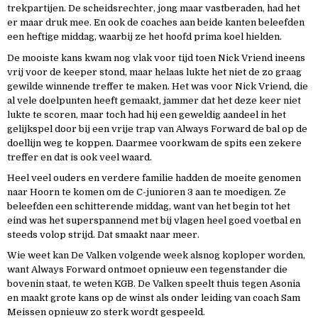
trekpartijen. De scheidsrechter, jong maar vastberaden, had het
er maar druk mee. En ook de coaches aan beide kanten beleefden
een heftige middag, waarbij ze het hoofd prima koel hielden.
De mooiste kans kwam nog vlak voor tijd toen Nick Vriend ineens
vrij voor de keeper stond, maar helaas lukte het niet de zo graag
gewilde winnende treffer te maken. Het was voor Nick Vriend, die
al vele doelpunten heeft gemaakt, jammer dat het deze keer niet
lukte te scoren, maar toch had hij een geweldig aandeel in het
gelijkspel door bij een vrije trap van Always Forward de bal op de
doellijn weg te koppen. Daarmee voorkwam de spits een zekere
treffer en dat is ook veel waard.
Heel veel ouders en verdere familie hadden de moeite genomen
naar Hoorn te komen om de C-junioren 3 aan te moedigen. Ze
beleefden een schitterende middag, want van het begin tot het
eind was het superspannend met bij vlagen heel goed voetbal en
steeds volop strijd. Dat smaakt naar meer.
Wie weet kan De Valken volgende week alsnog koploper worden,
want Always Forward ontmoet opnieuw een tegenstander die
bovenin staat, te weten KGB. De Valken speelt thuis tegen Asonia
en maakt grote kans op de winst als onder leiding van coach Sam
Meissen opnieuw zo sterk wordt gespeeld.