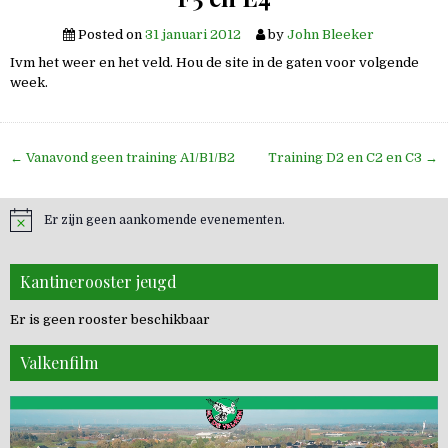
Posted on
31 januari 2012
by
John Bleeker
Ivm het weer en het veld. Hou de site in de gaten voor volgende
week.
Bericht
← Vanavond geen training A1/B1/B2
Training D2 en C2 en C3 →
navigatie
Er zijn geen aankomende evenementen.
Kantinerooster jeugd
Er is geen rooster beschikbaar
Valkenfilm