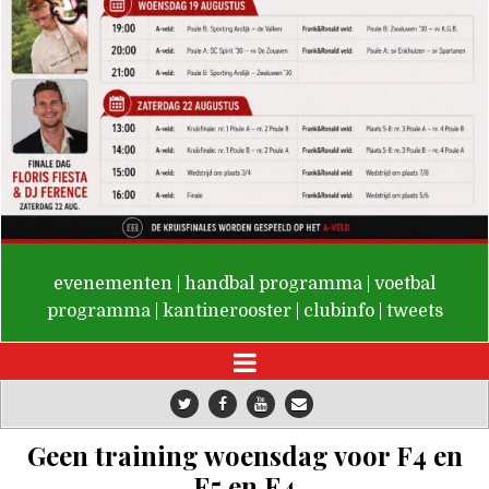
De Valken
evenementen
|
handbal programma
|
voetbal
programma
|
kantinerooster
|
clubinfo
|
tweets
Geen training woensdag voor F4 en
F5 en E4