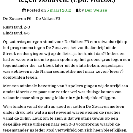
Posted on
5 maart 2012
by
Der Weisse
De Zouaven F6 – De Valken F3
Ruststand: 2-3
Eindstand: 4-6
Op zaterdagmorgen stond voor De Valken F3 een uitwedstrijd op
het programma tegen De Zouaven, het voetbalbedrijf uit de
Streek en dus gingen wij op de fiets…ja toch, niet dan?! Iedereen
had er weer zin in om te gaan spelen op het groene gras tegen een
tegenstander die, zo bleek later uit de statistieken, ongeslagen
was gebleven in de Najaarscompetitie met maar zeven (lees: 7)
doelpunten tegen.
Met een minimale bezetting van 7 spelers gingen wij de strijd aan
omdat Morris een paar uur eerder wel was thuisgekomen van
vakantie maar slim genoeg lekker in zijn bedje bleef liggen.
Wij stonden vanaf de aftrap goed en zetten De Zouaven meteen
onder druk, iets wat zij niet gewend waren gezien de reacties
vanaf de zijlijn. Leuk om te zien is dat wij stapsgewijs op een
degelijke wijze uitliepen naar een 0-3 voorsprong waarbij de
tegenstander na ieder goal vertwijfeld om zich heen bleef kijken.