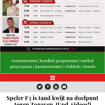
De Valken
evenementen
|
handbal programma
|
voetbal
programma
|
kantinerooster
|
clubinfo
|
tweets
Speler F3 is tand kwijt na doelpunt
tegen Zouaven.
(Upd. videos!)