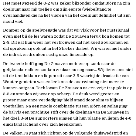
Het moet gezegd de 0-2 was zeker bijzonder omdat Björn na zijn
doelpunt naar mij toeliep om zijn eerste (wiebel)tand te
overhandigen die na het vieren van het doelpunt definitief uit zijn
mond viel.
Domper op de spelvreugde was dat wij vlak voor het rustsignaal
even niet bij de les waren zodat De Zouaven terug kon komen tot
2-3. Dit gaf hun weer het vertrouwen dat het goed zou komen en
dat spraken zij ook uit in het Streker dialect. Wij waren niet onder
de indruk en dronken rustig onze limonade op.
De tweede helft ging De Zouaven meteen op zoek naar de
gelijkmaker alleen zoeken ze daar nu nog naar… Wij lieten ons niet
uit de tent lokken en liepen uit naar 2-5 waarbij de draaiactie van
Wouter genieten was en leek ons de overwinning niet meer te
kunnen ontgaan. Toch kwam De Zouaven na een vrije trap plots op
3-5 en stonden wij weer op scherp. De druk werd groter en
groter maar onze verdediging hield stand door slim te blijven
voetballen. Na een mooie combinatie tussen Björn en Milan ging
de bal via een prachtige stift over de doelman van De Zouaven in
het doel: 3-6! De supporters gingen uit hun plaatje en lieten de 4-6
eindstand lachend over zich heenkomen.
De Valken F3 gaat zich richten op de volgende thuiswedstrijd en