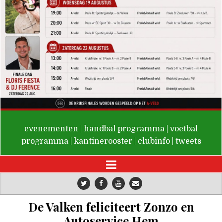
De Valken
evenementen
|
handbal programma
|
voetbal
programma
|
kantinerooster
|
clubinfo
|
tweets
De Valken feliciteert Zonzo en
Autoservice Hem