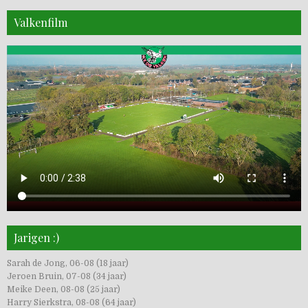
Valkenfilm
Jarigen :)
Sarah de Jong, 06-08 (18 jaar)
Jeroen Bruin, 07-08 (34 jaar)
Meike Deen, 08-08 (25 jaar)
Harry Sierkstra, 08-08 (64 jaar)