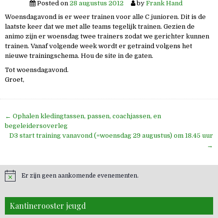
Posted on
28 augustus 2012
by
Frank Hand
Woensdagavond is er weer trainen voor alle C junioren. Dit is de
laatste keer dat we met alle teams tegelijk trainen. Gezien de
animo zijn er woensdag twee trainers zodat we gerichter kunnen
trainen. Vanaf volgende week wordt er getraind volgens het
nieuwe trainingschema. Hou de site in de gaten.
Tot woensdagavond.
Groet,
Bericht
← Ophalen kledingtassen, passen, coachjassen, en
navigatie
begeleidersoverleg
D3 start training vanavond (=woensdag 29 augustus) om 18.45 uur
→
Er zijn geen aankomende evenementen.
Kantinerooster jeugd