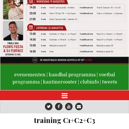
De Valken
evenementen
|
handbal programma
|
voetbal
programma
|
kantinerooster
|
clubinfo
|
tweets
training C1+C2+C3