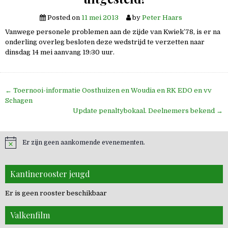
Posted on
11 mei 2013
by
Peter Haars
Vanwege personele problemen aan de zijde van Kwiek’78, is er na
onderling overleg besloten deze wedstrijd te verzetten naar
dinsdag 14 mei aanvang 19:30 uur.
Bericht
← Toernooi-informatie Oosthuizen en Woudia en RK EDO en vv
navigatie
Schagen
Update penaltybokaal. Deelnemers bekend →
Er zijn geen aankomende evenementen.
Kantinerooster jeugd
Er is geen rooster beschikbaar
Valkenfilm