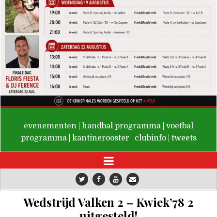
De Valken
evenementen
|
handbal programma
|
voetbal
programma
|
kantinerooster
|
clubinfo
|
tweets
Wedstrijd Valken 2 – Kwiek’78 2
uitgesteld!