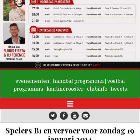
De Valken
evenementen
|
handbal programma
|
voetbal
programma
|
kantinerooster
|
clubinfo
|
tweets
Spelers B1 en vervoer voor zondag 19
januari 2014