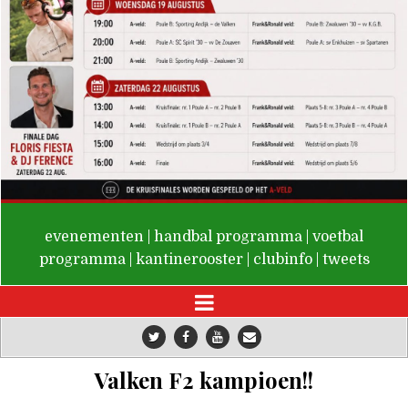
De Valken
evenementen
|
handbal programma
|
voetbal
programma
|
kantinerooster
|
clubinfo
|
tweets
Valken F2 kampioen!!