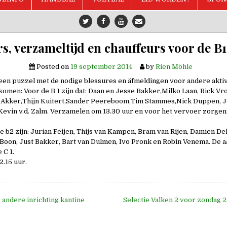
rs, verzameltijd en chauffeurs voor de B1
Posted on
19 september 2014
by
Rien Möhle
een puzzel met de nodige blessures en äfmeldingen voor andere aktiv
komen: Voor de B 1 zijn dat: Daan en Jesse Bakker,Milko Laan, Rick Vro
v Akker,Thijn Kuitert,Sander Peereboom,Tim Stammes,Nick Duppen, J
Kevin v.d. Zalm. Verzamelen om 13.30 uur en voor het vervoer zorgen
e b2 zijn: Jurian Feijen, Thijs van Kampen, Bram van Rijen, Damien De
Boon, Just Bakker, Bart van Dulmen, Ivo Pronk en Robin Venema. De a
 C 1.
.15 uur.
andere inrichting kantine
Selectie Valken 2 voor zondag
e