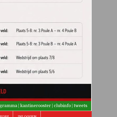
rogramma
|
kantinerooster
|
clubinfo
|
tweets
SORS
INLOGGEN