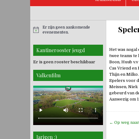
Spele
Er zijn geen aankomende
evenementen.
Kantinerooster jeugd
Het was nogal 
twee teams te 
Er is geen rooster beschikbaar
Boon, Huub v.
Cas Vriend en 
Valkenfilm
Thijn en Milko.
Spelers voor d
Meissen, Niek 
gebeurd van de
Aanwezig om 12
Bericht
← Op weg naar 
navigati
Jarigen :)