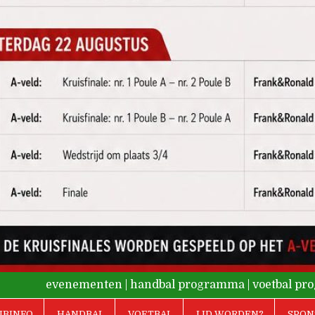
evenementen
|
handbal programma
|
voetbal p
UBINFO
HANDBAL
VOETBAL
LID WORDEN?
SPON