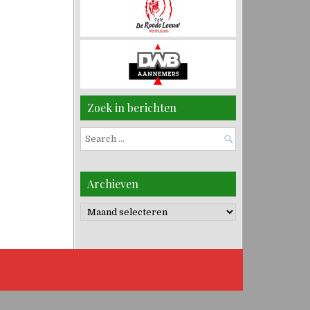
Zoek in berichten
Search
for:
Archieven
Archieven