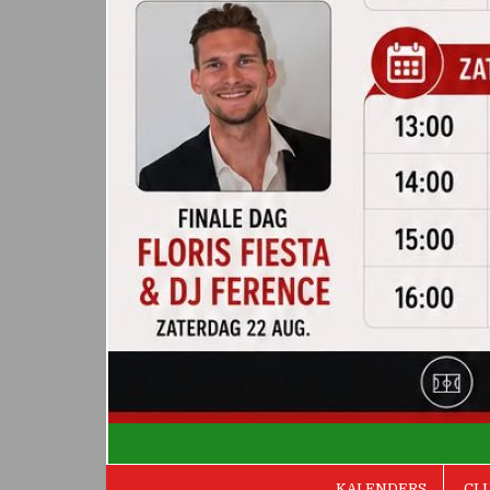
De Valken
KALENDERS
CL