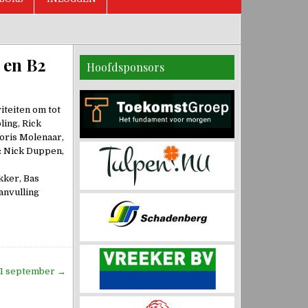
 en B2
Hoofdsponsors
iteiten om tot
ling, Rick
oris Molenaar,
: Nick Duppen,
kker, Bas
anvulling
 21 september →