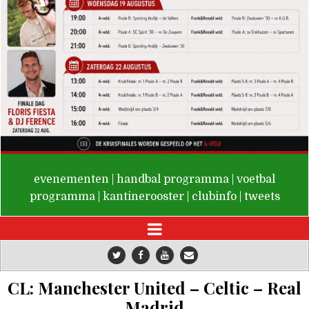
De Valken
evenementen
|
handbal programma
|
voetbal
programma
|
kantinerooster
|
clubinfo
|
tweets
CL: Manchester United – Celtic – Real
Madrid