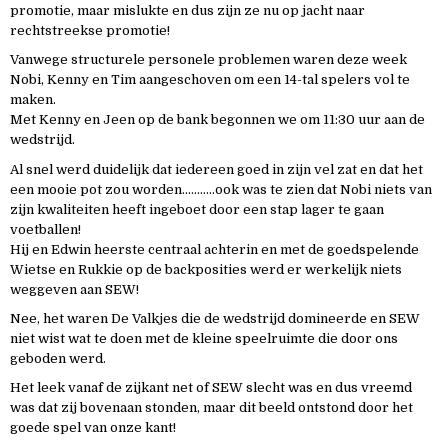
promotie, maar mislukte en dus zijn ze nu op jacht naar
rechtstreekse promotie!
Vanwege structurele personele problemen waren deze week
Nobi, Kenny en Tim aangeschoven om een 14-tal spelers vol te
maken.
Met Kenny en Jeen op de bank begonnen we om 11:30 uur aan de
wedstrijd.
Al snel werd duidelijk dat iedereen goed in zijn vel zat en dat het
een mooie pot zou worden………..ook was te zien dat Nobi niets van
zijn kwaliteiten heeft ingeboet door een stap lager te gaan
voetballen!
Hij en Edwin heerste centraal achterin en met de goedspelende
Wietse en Rukkie op de backposities werd er werkelijk niets
weggeven aan SEW!
Nee, het waren De Valkjes die de wedstrijd domineerde en SEW
niet wist wat te doen met de kleine speelruimte die door ons
geboden werd.
Het leek vanaf de zijkant net of SEW slecht was en dus vreemd
was dat zij bovenaan stonden, maar dit beeld ontstond door het
goede spel van onze kant!