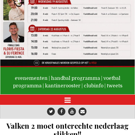
De Valken
evenementen
|
handbal programma
|
voetbal
programma
|
kantinerooster
|
clubinfo
|
tweets
Valken 2 moet onterechte nederlaag
slikken!!