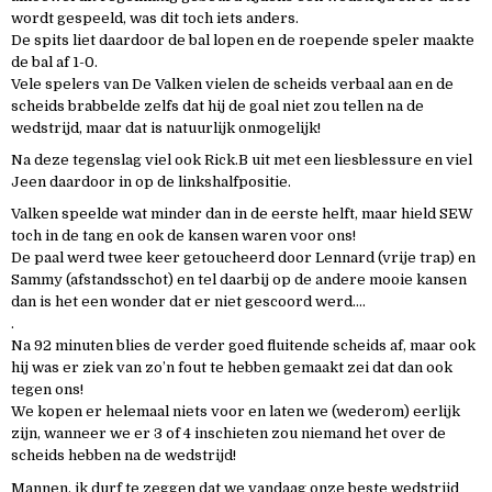
wordt gespeeld, was dit toch iets anders.
De spits liet daardoor de bal lopen en de roepende speler maakte
de bal af 1-0.
Vele spelers van De Valken vielen de scheids verbaal aan en de
scheids brabbelde zelfs dat hij de goal niet zou tellen na de
wedstrijd, maar dat is natuurlijk onmogelijk!
Na deze tegenslag viel ook Rick.B uit met een liesblessure en viel
Jeen daardoor in op de linkshalfpositie.
Valken speelde wat minder dan in de eerste helft, maar hield SEW
toch in de tang en ook de kansen waren voor ons!
De paal werd twee keer getoucheerd door Lennard (vrije trap) en
Sammy (afstandsschot) en tel daarbij op de andere mooie kansen
dan is het een wonder dat er niet gescoord werd….
.
Na 92 minuten blies de verder goed fluitende scheids af, maar ook
hij was er ziek van zo’n fout te hebben gemaakt zei dat dan ook
tegen ons!
We kopen er helemaal niets voor en laten we (wederom) eerlijk
zijn, wanneer we er 3 of 4 inschieten zou niemand het over de
scheids hebben na de wedstrijd!
Mannen, ik durf te zeggen dat we vandaag onze beste wedstrijd