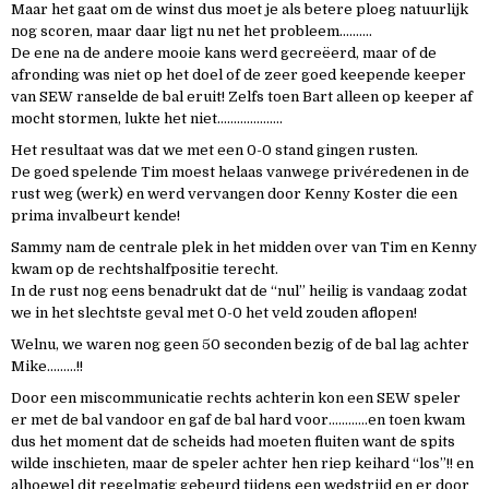
Maar het gaat om de winst dus moet je als betere ploeg natuurlijk
nog scoren, maar daar ligt nu net het probleem……….
De ene na de andere mooie kans werd gecreëerd, maar of de
afronding was niet op het doel of de zeer goed keepende keeper
van SEW ranselde de bal eruit! Zelfs toen Bart alleen op keeper af
mocht stormen, lukte het niet………………..
Het resultaat was dat we met een 0-0 stand gingen rusten.
De goed spelende Tim moest helaas vanwege privéredenen in de
rust weg (werk) en werd vervangen door Kenny Koster die een
prima invalbeurt kende!
Sammy nam de centrale plek in het midden over van Tim en Kenny
kwam op de rechtshalfpositie terecht.
In de rust nog eens benadrukt dat de “nul” heilig is vandaag zodat
we in het slechtste geval met 0-0 het veld zouden aflopen!
Welnu, we waren nog geen 50 seconden bezig of de bal lag achter
Mike………!!
Door een miscommunicatie rechts achterin kon een SEW speler
er met de bal vandoor en gaf de bal hard voor…………en toen kwam
dus het moment dat de scheids had moeten fluiten want de spits
wilde inschieten, maar de speler achter hen riep keihard “los”!! en
alhoewel dit regelmatig gebeurd tijdens een wedstrijd en er door