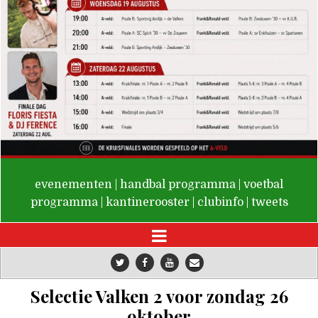
De Valken
evenementen
|
handbal programma
|
voetbal
programma
|
kantinerooster
|
clubinfo
|
tweets
Selectie Valken 2 voor zondag 26
oktober