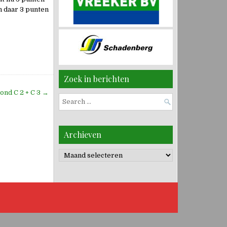
n daar 3 punten
Zoek in berichten
ond C 2 + C 3 →
Search
for:
Archieven
Archieven