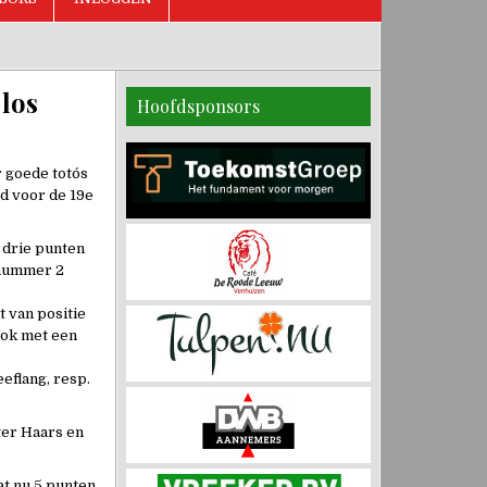
 los
Hoofdsponsors
goede toto´s
ed voor de 19e
 drie punten
n nummer 2
 van positie
ook met een
eflang, resp.
ter Haars en
at nu 5 punten