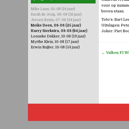
voor op nummer
Mike Laan, 05-08 (14 jaar)
boven staan.
Sarah de Jong, 06-08 (18 jaar)
Toto’s: Bart Le
Jeroen Bruin, 07-08 (34 jaar)
Uitslagen: Pet
Meike Deen, 08-08 (25 jaar)
Harry Sierkstra, 08-08 (64 jaar)
Joker: Piet Boo
Lonneke Dekker, 10-08 (19 jaar)
Myrthe Klein, 10-08 (17 jaar)
Erwin Ruijter, 10-08 (53 jaar)
Bericht
←
Valken F1 W
navigati