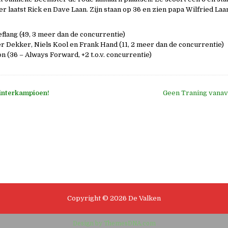
 laatst Rick en Dave Laan. Zijn staan op 36 en zien papa Wilfried Laa
eflang (49, 3 meer dan de concurrentie)
er Dekker, Niels Kool en Frank Hand (11, 2 meer dan de concurrentie)
n (36 – Always Forward, +2 t.o.v. concurrentie)
interkampioen!
Geen Traning vanav
e
Copyright © 2026 De Valken
Design by ThemesDNA.com