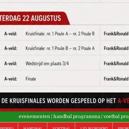
evenementen
|
handbal programma
|
voetbal p
UBINFO
HANDBAL
VOETBAL
LID WORDEN?
SPON