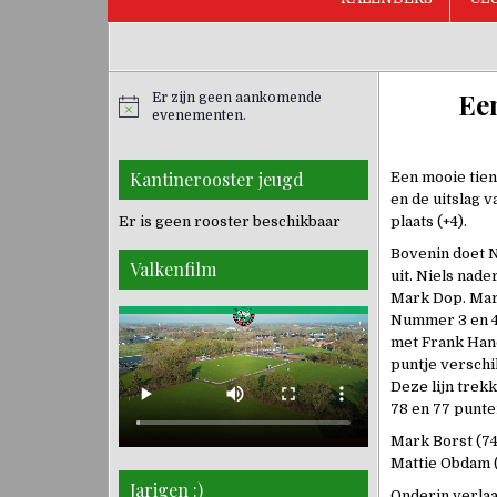
Een
Er zijn geen aankomende
evenementen.
Kantinerooster jeugd
Een mooie tien
en de uitslag 
Er is geen rooster beschikbaar
plaats (+4).
Bovenin doet N
Valkenfilm
uit. Niels nade
Mark Dop. Mark
Nummer 3 en 4:
met Frank Hand
puntje verschil
Deze lijn tre
78 en 77 punte
Mark Borst (74
Mattie Obdam (
Jarigen :)
Onderin verlaa