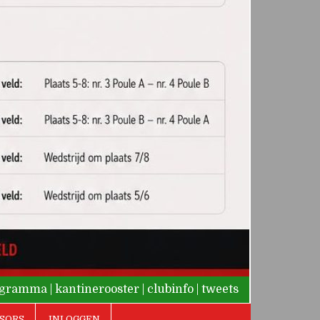
rogramma
|
kantinerooster
|
clubinfo
|
tweets
SORS
INLOGGEN