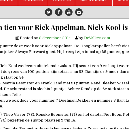
 tien voor Rick Appelman, Niels Kool is
Posted on
8 december 2014
by
DeValken.com
punter deze week voor Rick Appelman. De Hoogkarspeller heeft vier 
van joker Always Forward goed. Hij brengt zijn totaal op 68 punten, go
iels Kool wederom uitstekende zaken. Hij scoort een 9 en loopt weer
rt de grens van 100 punten: zijn totaal is nu 93. Dat zijn er 9 meer da
 staat op 84.
 Martin Beemster en Frank Hand met 91 punten. René Bleeker wisselt
. De achterstand is slechts 1 puntje. Achter René op de 6e stek staat 
 zoon Jelle.
kken we ook door voor nummer 7 Doelman Dekker en nummer 8 Bart Le
n.
), Theo Visser (73), Renske Beemster (71) en het drietal Piet Boon, Pe
70) bezetten de subtop plaatsen 9 t/m 14.
t Janneke Beemster de rode lantaarn plaatsen. Ze scoort een 6 en sta