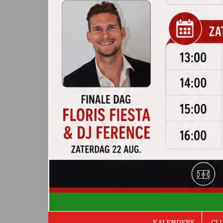
De Valken
KALENDERS
CL