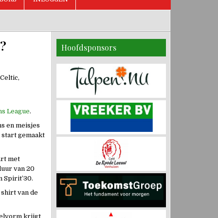
?
Hoofdsponsors
Celtic,
ns League
.
ns en meisjes
n start gemaakt
art met
duur van 20
 Spirit’30.
 shirt van de
elvorm krijgt