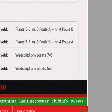
rogramma
|
kantinerooster
|
clubinfo
|
tweets
SORS
INLOGGEN