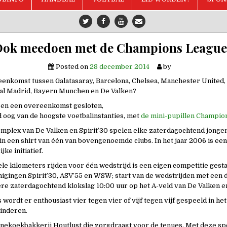
Ook meedoen met de Champions League
Posted on
28 december 2014
by
eenkomst tussen Galatasaray, Barcelona, Chelsea, Manchester United, 
eal Madrid, Bayern Munchen en De Valken?
ben een overeenkomst gesloten,
 oog van de hoogste voetbalinstanties, met
de mini-pupillen Champio
mplex van De Valken en Spirit’30 spelen elke zaterdagochtend jonge
r in een shirt van één van bovengenoemde clubs. In het jaar 2006 is ee
jke initiatief.
vele kilometers rijden voor één wedstrijd is een eigen competitie gest
igingen Spirit’30, ASV’55 en WSW; start van de wedstrijden met een 
ere zaterdagochtend klokslag 10:00 uur op het A-veld van De Valken en
 wordt er enthousiast vier tegen vier of vijf tegen vijf gespeeld in het
kinderen.
nekoekbakkerij Houtlust die zorgdraagt voor de tenues. Met deze sp