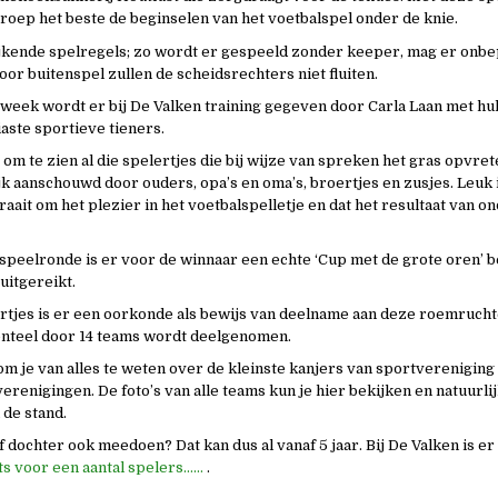
groep het beste de beginselen van het voetbalspel onder de knie.
ijkende spelregels; zo wordt er gespeeld zonder keeper, mag er onb
oor buitenspel zullen de scheidsrechters niet fluiten.
 week wordt er bij De Valken training gegeven door Carla Laan met hu
iaste sportieve tieners.
 om te zien al die spelertjes die bij wijze van spreken het gras opvrete
jk aanschouwd door ouders, opa’s en oma’s, broertjes en zusjes. Leuk 
draait om het plezier in het voetbalspelletje en dat het resultaat van 
speelronde is er voor de winnaar een echte ‘Cup met de grote oren’ b
 uitgereikt.
ertjes is er een oorkonde als bewijs van deelname aan deze roemruch
teel door 14 teams wordt deelgenomen.
om je van alles te weten over de kleinste kanjers van sportvereniging
renigingen. De foto’s van alle teams kun je hier bekijken en natuurlij
de stand.
f dochter ook meedoen? Dat kan dus al vanaf 5 jaar. Bij De Valken is 
ts voor een aantal spelers……
.