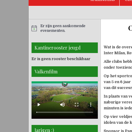
Er zijn geen aankomende
evenementen.
Kantinerooster jeugd
Wat is de over
Inter Milan, R
Er is geen rooster beschikbaar
Alle clubs heb
onder toeziend
Valkenfilm
Op het sportco
van 5 en 6 jaa
van dit succesri
In plaats van 
naburige veren
minuten is ied
Op vier veldjes
idolen van de 
Jarigen :)
Sponsor is Pan