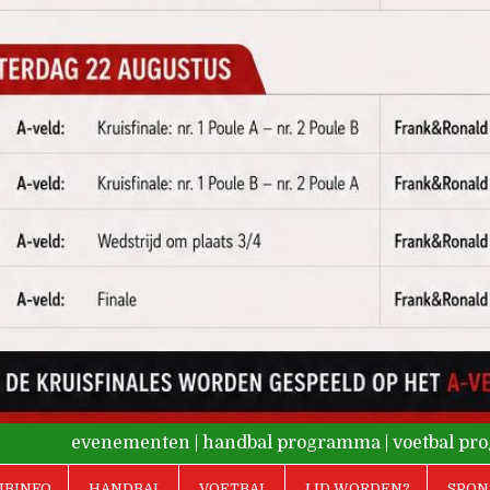
evenementen
|
handbal programma
|
voetbal p
UBINFO
HANDBAL
VOETBAL
LID WORDEN?
SPON