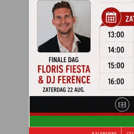
De Valken
KALENDERS
CL