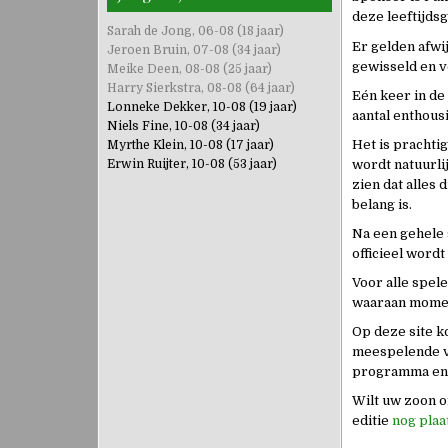
deze leeftijds
Sarah de Jong, 06-08 (18 jaar)
Er gelden afw
Jeroen Bruin, 07-08 (34 jaar)
gewisseld en v
Meike Deen, 08-08 (25 jaar)
Harry Sierkstra, 08-08 (64 jaar)
Eén keer in de
Lonneke Dekker, 10-08 (19 jaar)
aantal enthous
Niels Fine, 10-08 (34 jaar)
Het is prachtig
Myrthe Klein, 10-08 (17 jaar)
Erwin Ruijter, 10-08 (53 jaar)
wordt natuurli
zien dat alles 
belang is.
Na een gehele 
officieel wordt
Voor alle spel
waaraan momen
Op deze site k
meespelende ve
programma en 
Wilt uw zoon o
editie
nog plaa