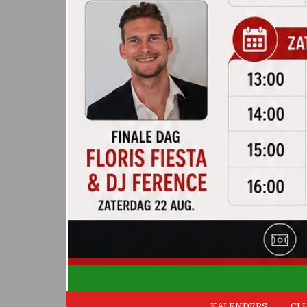
De Valken
KALENDERS
CL