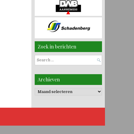
Zoek in berichten
Search
for:
Archieven
Archieven