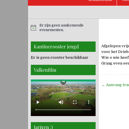
Er zijn geen aankomende
evenementen.
Kantinerooster jeugd
Afgelopen vrijd
voor het Drieb
Er is geen rooster beschikbaar
Wie o wie heef
Graag even een
Valkenfilm
Bericht
← Aanvang trad
navigati
Jarigen :)