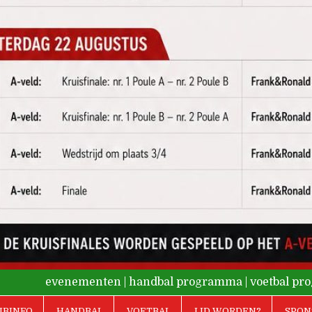
evenementen
|
handbal programma
|
voetbal p
UBINFO
HANDBAL
VOETBAL
LID WORDEN?
SPON