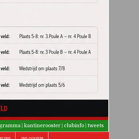
rogramma
|
kantinerooster
|
clubinfo
|
tweets
SORS
INLOGGEN