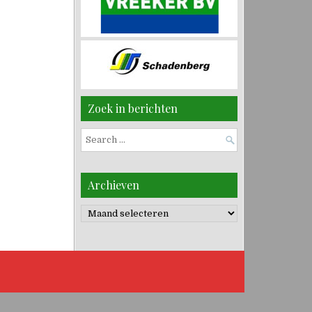
Zoek in berichten
Search
for:
Archieven
Archieven