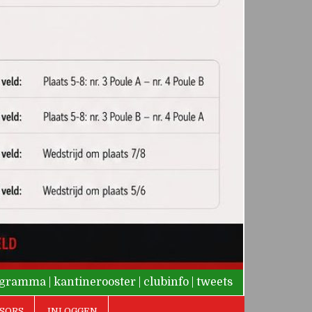
rogramma
|
kantinerooster
|
clubinfo
|
tweets
SORS
INLOGGEN