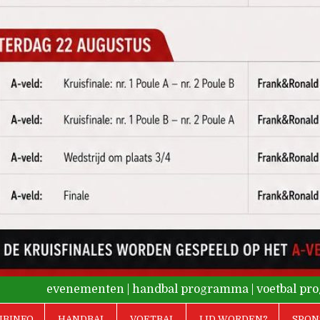
evenementen
|
handbal programma
|
voetbal p
UBINFO
HANDBAL
VOETBAL
LID WORDEN?
SPON