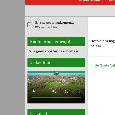
Er zijn geen aankomende
evenementen.
Kantinerooster jeugd
Het veld is nog
helaas.
Er is geen rooster beschikbaar
Valkenfilm
Bericht
← De Grote Val
navigati
Jarigen :)