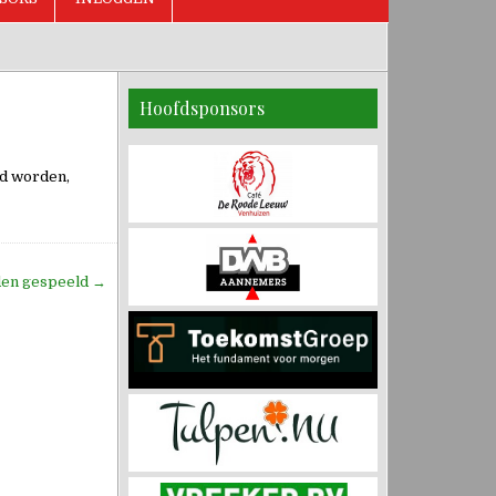
Hoofdsponsors
ld worden,
jden gespeeld →