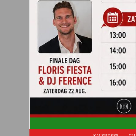
De Valken
KALENDERS
CL