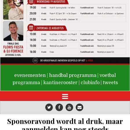
De Valken
evenementen
|
handbal programma
|
voetbal
programma
|
kantinerooster
|
clubinfo
|
tweets
Sponsoravond wordt al druk, maar
aanmelden kan nog steeds