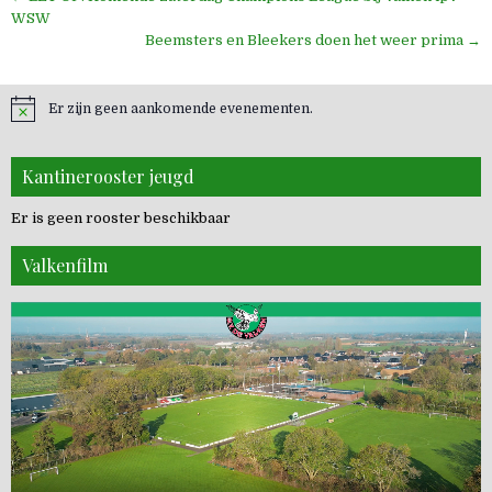
navigatie
WSW
Beemsters en Bleekers doen het weer prima →
Er zijn geen aankomende evenementen.
Kantinerooster jeugd
Er is geen rooster beschikbaar
Valkenfilm