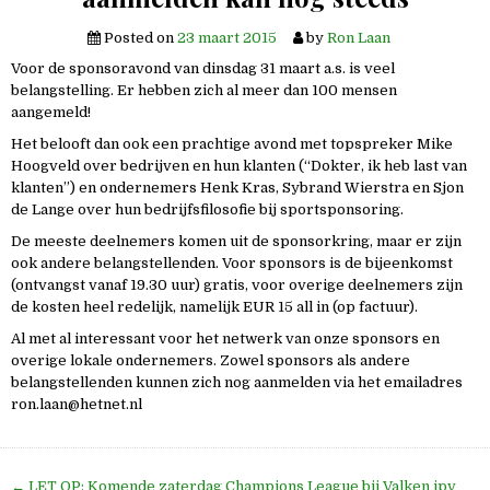
Posted on
23 maart 2015
by
Ron Laan
Voor de sponsoravond van dinsdag 31 maart a.s. is veel
belangstelling. Er hebben zich al meer dan 100 mensen
aangemeld!
Het belooft dan ook een prachtige avond met topspreker Mike
Hoogveld over bedrijven en hun klanten (“Dokter, ik heb last van
klanten”) en ondernemers Henk Kras, Sybrand Wierstra en Sjon
de Lange over hun bedrijfsfilosofie bij sportsponsoring.
De meeste deelnemers komen uit de sponsorkring, maar er zijn
ook andere belangstellenden. Voor sponsors is de bijeenkomst
(ontvangst vanaf 19.30 uur) gratis, voor overige deelnemers zijn
de kosten heel redelijk, namelijk EUR 15 all in (op factuur).
Al met al interessant voor het netwerk van onze sponsors en
overige lokale ondernemers. Zowel sponsors als andere
belangstellenden kunnen zich nog aanmelden via het emailadres
ron.laan@hetnet.nl
Bericht
← LET OP: Komende zaterdag Champions League bij Valken ipv