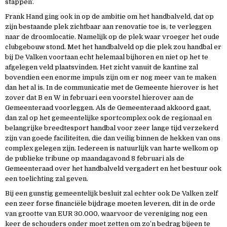
stappen’.
Frank Hand ging ook in op de ambitie om het handbalveld, dat op
zijn bestaande plek zichtbaar aan renovatie toe is, te verleggen
naar de droomlocatie. Namelijk op de plek waar vroeger het oude
clubgebouw stond. Met het handbalveld op die plek zou handbal er
bij De Valken voortaan echt helemaal bijhoren en niet op het te
afgelegen veld plaatsvinden. Het zicht vanuit de kantine zal
bovendien een enorme impuls zijn om er nog meer van te maken
dan het al is. In de communicatie met de Gemeente hierover is het
zover dat B en W in februari een voorstel hierover aan de
Gemeenteraad voorleggen. Als de Gemeenteraad akkoord gaat,
dan zal op het gemeentelijke sportcomplex ook de regionaal en
belangrijke breedtesport handbal voor zeer lange tijd verzekerd
zijn van goede faciliteiten, die dan veilig binnen de hekken van ons
complex gelegen zijn. Iedereen is natuurlijk van harte welkom op
de publieke tribune op maandagavond 8 februari als de
Gemeenteraad over het handbalveld vergadert en het bestuur ook
een toelichting zal geven.
Bij een gunstig gemeentelijk besluit zal echter ook De Valken zelf
een zeer forse financiële bijdrage moeten leveren, dit in de orde
van grootte van EUR 30.000, waarvoor de vereniging nog een
keer de schouders onder moet zetten om zo’n bedrag bijeen te