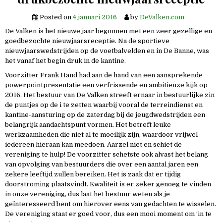
Posted on
4 januari 2016
by
DeValken.com
De Valken is het nieuwe jaar begonnen met een zeer gezellige en
goedbezochte nieuwjaarsreceptie. Na de sportieve
nieuwjaarswedstrijden op de voetbalvelden en in De Banne, was
het vanaf het begin druk in de kantine.
Voorzitter Frank Hand had aan de hand van een aansprekende
powerpointpresentatie een verfrissende en ambitieuze kijk op
2016. Het bestuur van De Valken streeft ernaar in bestuurlijke zin
de puntjes op de i te zetten waarbij vooral de terreindienst en
kantine-aansturing op de zaterdag bij de jeugdwedstrijden een
belangrijk aandachtspunt vormen. Het betreft leuke
werkzaamheden die niet al te moeilijk zijn, waardoor vrijwel
iedereen hieraan kan meedoen. Aarzel niet en schiet de
vereniging te hulp! De voorzitter schetste ook alvast het belang
van opvolging van bestuurders die over een aantal jaren een
zekere leeftijd zullen bereiken. Het is zaak dat er tijdig
doorstroming plaatsvindt. Kwaliteit is er zeker genoeg te vinden
in onze vereniging, dus laat het bestuur weten als je
geïnteresseerd bent om hierover eens van gedachten te wisselen.
De vereniging staat er goed voor, dus een mooi moment om ‘in te