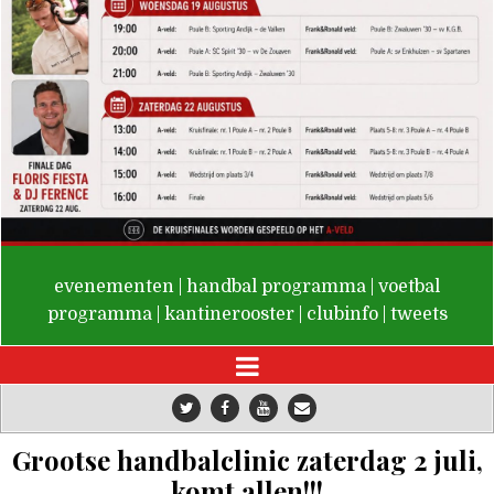
De Valken
evenementen
|
handbal programma
|
voetbal
programma
|
kantinerooster
|
clubinfo
|
tweets
Grootse handbalclinic zaterdag 2 juli,
komt allen!!!