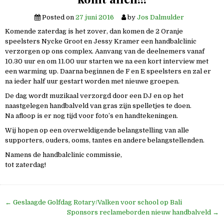
Posted on
27 juni 2016
by
Jos Dalmulder
Komende zaterdag is het zover, dan komen de 2 Oranje
speelsters Nycke Groot en Jessy Kramer een handbalclinic
verzorgen op ons complex. Aanvang van de deelnemers vanaf
10.30 uur en om 11.00 uur starten we na een kort interview met
een warming up. Daarna beginnen de F en E speelsters en zal er
na ieder half uur gestart worden met nieuwe groepen.
De dag wordt muzikaal verzorgd door een DJ en op het
naastgelegen handbalveld van gras zijn spelletjes te doen.
Na afloop is er nog tijd voor foto’s en handtekeningen.
Wij hopen op een overweldigende belangstelling van alle
supporters, ouders, ooms, tantes en andere belangstellenden.
Namens de handbalclinic commissie,
tot zaterdag!
Bericht
← Geslaagde Golfdag Rotary/Valken voor school op Bali
navigatie
Sponsors reclameborden nieuw handbalveld →