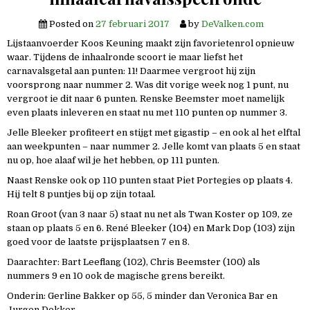
Posted on
27 februari 2017
by
DeValken.com
Lijstaanvoerder Koos Keuning maakt zijn favorietenrol opnieuw
waar. Tijdens de inhaalronde scoort ie maar liefst het
carnavalsgetal aan punten: 11! Daarmee vergroot hij zijn
voorsprong naar nummer 2. Was dit vorige week nog 1 punt, nu
vergroot ie dit naar 6 punten. Renske Beemster moet namelijk
even plaats inleveren en staat nu met 110 punten op nummer 3.
Jelle Bleeker profiteert en stijgt met gigastip – en ook al het elftal
aan weekpunten – naar nummer 2. Jelle komt van plaats 5 en staat
nu op, hoe alaaf wil je het hebben, op 111 punten.
Naast Renske ook op 110 punten staat Piet Portegies op plaats 4.
Hij telt 8 puntjes bij op zijn totaal.
Roan Groot (van 3 naar 5) staat nu net als Twan Koster op 109, ze
staan op plaats 5 en 6. René Bleeker (104) en Mark Dop (103) zijn
goed voor de laatste prijsplaatsen 7 en 8.
Daarachter: Bart Leeflang (102), Chris Beemster (100) als
nummers 9 en 10 ook de magische grens bereikt.
Onderin: Gerline Bakker op 55, 5 minder dan Veronica Bar en
Jurgen Dekker.