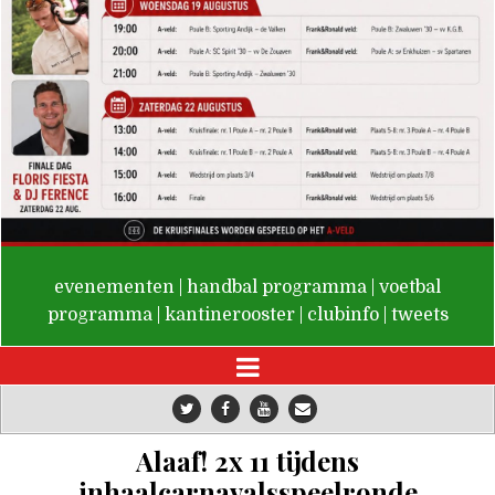
De Valken
evenementen
|
handbal programma
|
voetbal
programma
|
kantinerooster
|
clubinfo
|
tweets
Alaaf! 2x 11 tijdens
inhaalcarnavalsspeelronde