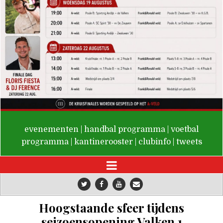
De Valken
evenementen
|
handbal programma
|
voetbal
programma
|
kantinerooster
|
clubinfo
|
tweets
Hoogstaande sfeer tijdens
seizoensopening Valken 1