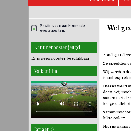
Wel gee
Er zijn geen aankomende
evenementen.
Kantinerooster jeugd
Zondag 11 dece
Er is geen rooster beschikbaar
Ze speelden v
Valkenfilm
Wij werden doo
teambespreking
Hierna werd er
doen. Wij moch
samen met de s
kregen allebei
Samen mochten 
lukte ook !!!!
Hierna namen w
Jarigen :)