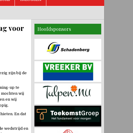
dag voor
Hoofdsponsors
ig zijn bij de
ming-up te
a mochten wij
en en wij
ppig.
hieten. En dat
de wedstrijd en