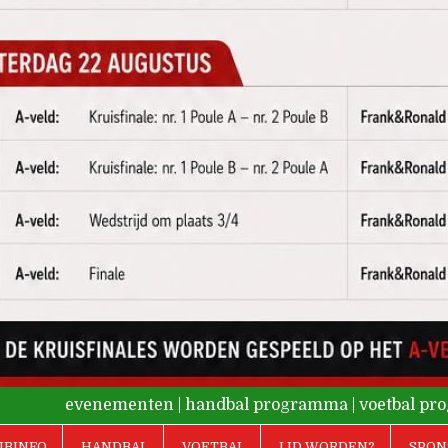
evenementen
|
handbal programma
|
voetbal p
UBINFO
HANDBAL
VOETBAL
LID WORDEN?
SPON