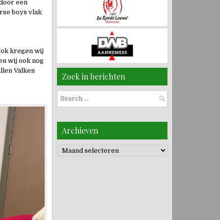
 door een
rse boys vlak
Ook kregen wij
en wij ook nog
llen Valken
Zoek in berichten
Search
for:
Archieven
Archieven