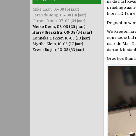
na de rust kwa
prachtige aanv
Mike Laan, 05-08 (14 jaar)
hierna 2-1 en vl
Sarah de Jong, 06-08 (18 jaar)
Jeroen Bruin, 07-08 (34 jaar)
De punten werd
Meike Deen, 08-08 (25 jaar)
We kregen na d
Harry Sierkstra, 08-08 (64 jaar)
een mooie bal 
Lonneke Dekker, 10-08 (19 jaar)
naar de Mac Do
Myrthe Klein, 10-08 (17 jaar)
dan ook bedank
Erwin Ruijter, 10-08 (53 jaar)
Groetjes Stan