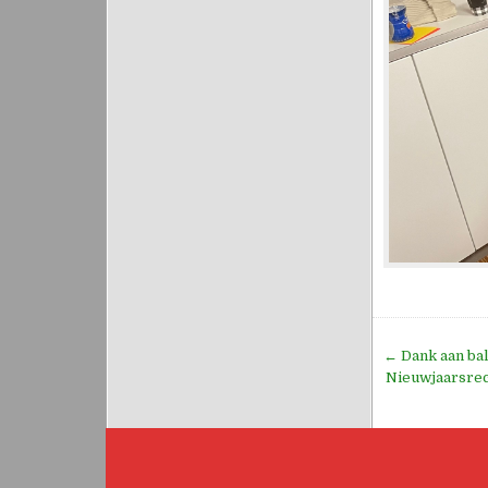
Bericht
← Dank aan ba
navigati
Nieuwjaarsrece