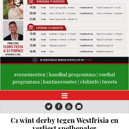
De Valken
evenementen
|
handbal programma
|
voetbal
programma
|
kantinerooster
|
clubinfo
|
tweets
C1 wint derby tegen Westfrisia en
verliest spelbepaler