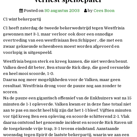
Posted on
30 augustus 2003
by
Cees Boon
C1 wint bekerpartij
C1 heeft zaterdag de tweede bekerwedstrijd tegen Westfrisia
gewonnen met 3-1, maar verloor ook door een onnodige
overtreding van een westfrisiaan Ben Schipper , die met een
zwaar gekneusde scheenbeen moest worden afgevoerd en
voorlopig is uitgespeeld.
Westfrisia begon sterk en kreeg kansen, die niet werden benut.
Valken deed dit beter, Ben stuurde Rick diep, die goed versnelde
en heel mooi scoorde, 1-0.
Daarna nog meer mogelijkheden voor de Valken, maar geen
resultaat. Westfrisia drong voor de pauze nog aan zonder te
scoren.
Na de pauze een gigantisch offensief van de Enkhuizers wat na 15
minuten de 1-1 opleverde. Valken kwam er in deze fase totaal niet
aan te pas en mocht heel blij zijn dat het 1-1 bleef. Vijftien minuten
vor tijd kreeg Ben een opleving en scoorde schitterend 2-1. Vlak
daarna ontstond het genoemde incident en scoorde Rick Raven uit
de toegekende vrije trap, 3-1 tevens eindstand. Aanstaande
woensdag tegen Spirit de laatste bekerpartij, waarin we aan een