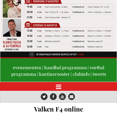
De Valken
evenementen
|
handbal programma
|
voetbal
programma
|
kantinerooster
|
clubinfo
|
tweets
Valken F4 online