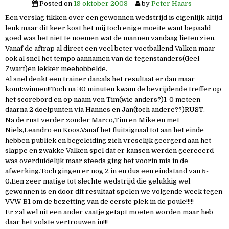
Posted on
19 oktober 2003
by
Peter Haars
Een verslag tikken over een gewonnen wedstrijd is eigenlijk altijd
leuk maar dit keer kost het mij toch enige moeite want bepaald
goed was het niet te noemen wat de mannen vandaag lieten zien.
Vanaf de aftrap al direct een veel beter voetballend Valken maar
ook al snel het tempo aannamen van de tegenstanders(Geel-
Zwart)en lekker meehobbelde.
Al snel denkt een trainer dan:als het resultaat er dan maar
komt:winnen!!Toch na 30 minuten kwam de bevrijdende treffer op
het scorebord en op naam ven Tim(wie anders?)1-0 meteen
daarna 2 doelpunten via Hannes en Jan(toch andere??)RUST.
Na de rust verder zonder Marco,Tim en Mike en met
Niels,Leandro en Koos.Vanaf het fluitsignaal tot aan het einde
hebben publiek en begeleiding zich vreselijk geergerd aan het
slappe en zwakke Valken spel dat er kansen werden gecreeerd
was overduidelijk maar steeds ging het voorin mis in de
afwerking.Toch gingen er nog 2 in en dus een eindstand van 5-
0.Een zeer matige tot slechte wedstrijd die gelukkig wel
gewonnen is en door dit resultaat spelen we volgende week tegen
VVW B1 om de bezetting van de eerste plek in de poule!!!!!
Er zal wel uit een ander vaatje getapt moeten worden maar heb
daar het volste vertrouwen in!!!