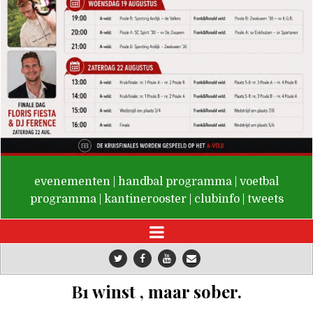
De Valken
evenementen
|
handbal programma
|
voetbal
programma
|
kantinerooster
|
clubinfo
|
tweets
B1 winst , maar sober.