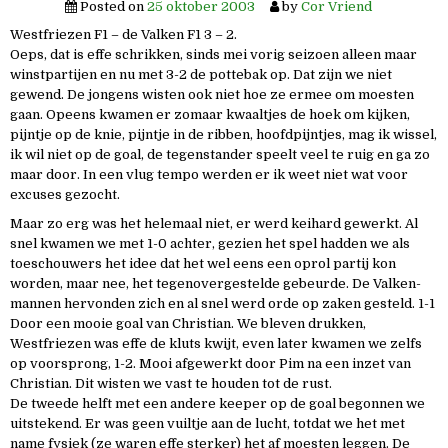
Posted on
25 oktober 2003
by
Cor Vriend
Westfriezen F1 – de Valken F1 3 – 2.
Oeps, dat is effe schrikken, sinds mei vorig seizoen alleen maar
winstpartijen en nu met 3-2 de pottebak op. Dat zijn we niet
gewend. De jongens wisten ook niet hoe ze ermee om moesten
gaan. Opeens kwamen er zomaar kwaaltjes de hoek om kijken,
pijntje op de knie, pijntje in de ribben, hoofdpijntjes, mag ik wissel,
ik wil niet op de goal, de tegenstander speelt veel te ruig en ga zo
maar door. In een vlug tempo werden er ik weet niet wat voor
excuses gezocht.
Maar zo erg was het helemaal niet, er werd keihard gewerkt. Al
snel kwamen we met 1-0 achter, gezien het spel hadden we als
toeschouwers het idee dat het wel eens een oprol partij kon
worden, maar nee, het tegenovergestelde gebeurde. De Valken-
mannen hervonden zich en al snel werd orde op zaken gesteld. 1-1
Door een mooie goal van Christian. We bleven drukken,
Westfriezen was effe de kluts kwijt, even later kwamen we zelfs
op voorsprong, 1-2. Mooi afgewerkt door Pim na een inzet van
Christian. Dit wisten we vast te houden tot de rust.
De tweede helft met een andere keeper op de goal begonnen we
uitstekend. Er was geen vuiltje aan de lucht, totdat we het met
name fysiek (ze waren effe sterker) het af moesten leggen. De