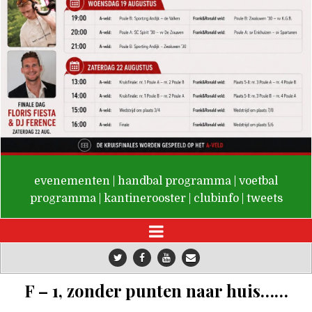
De Valken
evenementen
|
handbal programma
|
voetbal
programma
|
kantinerooster
|
clubinfo
|
tweets
F – 1, zonder punten naar huis……