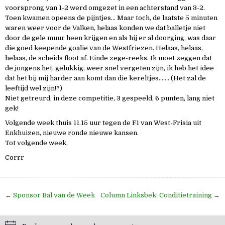
voorsprong van 1-2 werd omgezet in een achterstand van 3-2.
Toen kwamen opeens de pijntjes… Maar toch, de laatste 5 minuten
waren weer voor de Valken, helaas konden we dat balletje niet
door de gele muur heen krijgen en als hij er al doorging, was daar
die goed keepende goalie van de Westfriezen. Helaas, helaas,
helaas, de scheids floot af. Einde zege-reeks. Ik moet zeggen dat
de jongens het, gelukkig, weer snel vergeten zijn, ik heb het idee
dat het bij mij harder aan komt dan die kereltjes……. (Het zal de
leeftijd wel zijn!?)
Niet getreurd, in deze competitie, 3 gespeeld, 6 punten, lang niet
gek!
Volgende week thuis 11.15 uur tegen de F1 van West-Frisia uit
Enkhuizen, nieuwe ronde nieuwe kansen.
Tot volgende week,
Corrr
Bericht
← Sponsor Bal van de Week
Column Linksbek: Conditietraining →
navigatie