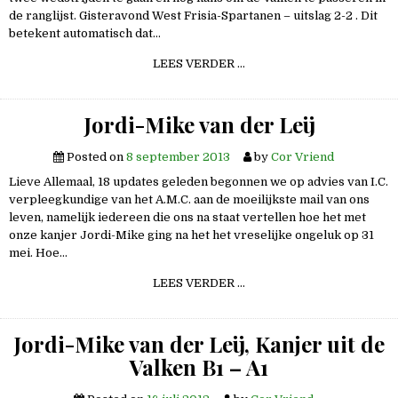
de ranglijst. Gisteravond West Frisia-Spartanen – uitslag 2-2 . Dit
betekent automatisch dat…
VALKEN
LEES VERDER …
4
=
VIER
=
Jordi-Mike van der Leij
KAMPIOEN
Posted on
8 september 2013
by
Cor Vriend
Lieve Allemaal, 18 updates geleden begonnen we op advies van I.C.
verpleegkundige van het A.M.C. aan de moeilijkste mail van ons
leven, namelijk iedereen die ons na staat vertellen hoe het met
onze kanjer Jordi-Mike ging na het het vreselijke ongeluk op 31
mei. Hoe…
JORDI-
LEES VERDER …
MIKE
VAN
DER
LEIJ
Jordi-Mike van der Leij, Kanjer uit de
Valken B1 – A1