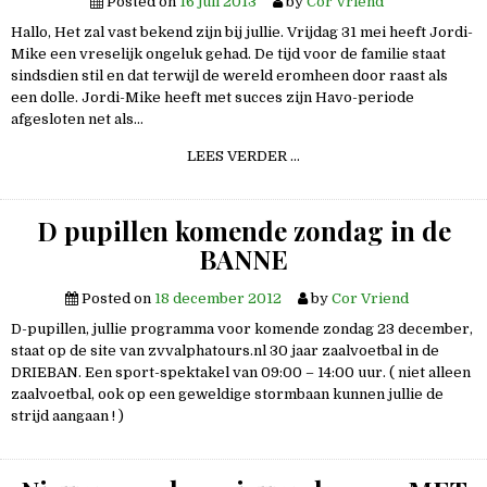
Posted on
16 juli 2013
by
Cor Vriend
Hallo, Het zal vast bekend zijn bij jullie. Vrijdag 31 mei heeft Jordi-
Mike een vreselijk ongeluk gehad. De tijd voor de familie staat
sindsdien stil en dat terwijl de wereld eromheen door raast als
een dolle. Jordi-Mike heeft met succes zijn Havo-periode
afgesloten net als…
JORDI-
LEES VERDER …
MIKE
VAN
DER
LEIJ,
D pupillen komende zondag in de
KANJER
UIT
BANNE
DE
VALKEN
B1
–
Posted on
18 december 2012
by
Cor Vriend
A1
D-pupillen, jullie programma voor komende zondag 23 december,
staat op de site van zvvalphatours.nl 30 jaar zaalvoetbal in de
DRIEBAN. Een sport-spektakel van 09:00 – 14:00 uur. ( niet alleen
zaalvoetbal, ook op een geweldige stormbaan kunnen jullie de
strijd aangaan ! )