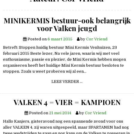
MINIKERMIS bestuur-ook belangrijk
voor Valken jeugd
Posted on
6 maart 2015
by
Cor Vriend
Betreft: Stoppen huidig bestuur Mini Kermis Venhuizen, 23
februari 2015 Beste lezer, Na vele jaren, waarin wij met veel
enthousiasme, passie en plezier, de Mini Kermis hebben mogen
organiseren heeft het huidige Mini Kermis bestuur besloten te
stoppen. Zoals u weet proberen wij al een…
MINIKERMIS
LEES VERDER …
BESTUUR-
OOK
BELANGRIJK
VOOR
VALKEN 4 = VIER = KAMPIOEN
VALKEN
JEUGD
Posted on
21 mei 2014
by
Cor Vriend
Hallo Kanjers, gisteravond nog een spannende avond voor ons
aller VALKEN 4, zij waren uitgespeeld, maar SPARTANEN had nog
twee wedstrijden te gaan en nog kans om de Valken te passeren in