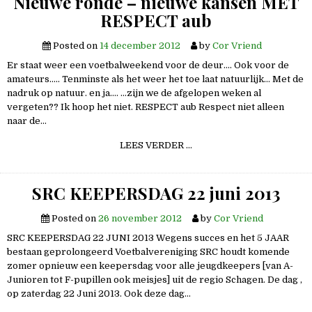
Nieuwe ronde – nieuwe kansen MET
RESPECT aub
Posted on
14 december 2012
by
Cor Vriend
Er staat weer een voetbalweekend voor de deur…. Ook voor de
amateurs….. Tenminste als het weer het toe laat natuurlijk… Met de
nadruk op natuur. en ja…. …zijn we de afgelopen weken al
vergeten?? Ik hoop het niet. RESPECT aub Respect niet alleen
naar de…
NIEUWE
LEES VERDER …
RONDE
–
NIEUWE
KANSEN
SRC KEEPERSDAG 22 juni 2013
MET
RESPECT
AUB
Posted on
26 november 2012
by
Cor Vriend
SRC KEEPERSDAG 22 JUNI 2013 Wegens succes en het 5 JAAR
bestaan geprolongeerd Voetbalvereniging SRC houdt komende
zomer opnieuw een keepersdag voor alle jeugdkeepers [van A-
Junioren tot F-pupillen ook meisjes] uit de regio Schagen. De dag ,
op zaterdag 22 Juni 2013. Ook deze dag…