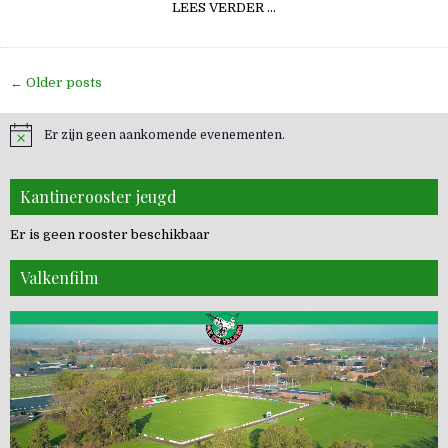
SRC
LEES VERDER …
KEEPERSDAG
22
JUNI
2013
Berichten
← Older posts
navigatie
Er zijn geen aankomende evenementen.
Kantinerooster jeugd
Er is geen rooster beschikbaar
Valkenfilm