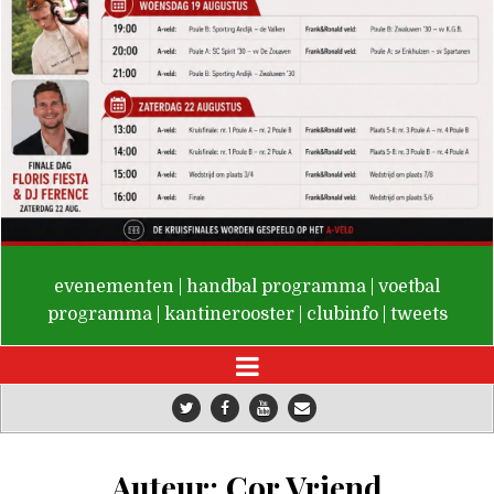
De Valken
evenementen
|
handbal programma
|
voetbal
programma
|
kantinerooster
|
clubinfo
|
tweets
Auteur:
Cor Vriend