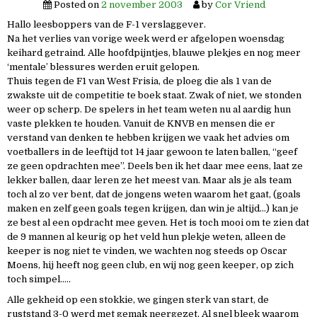
Posted on
2 november 2003
by
Cor Vriend
Hallo leesboppers van de F-1 verslaggever.
Na het verlies van vorige week werd er afgelopen woensdag
keihard getraind. Alle hoofdpijntjes, blauwe plekjes en nog meer
‘mentale’ blessures werden eruit gelopen.
Thuis tegen de F1 van West Frisia, de ploeg die als 1 van de
zwakste uit de competitie te boek staat. Zwak of niet, we stonden
weer op scherp. De spelers in het team weten nu al aardig hun
vaste plekken te houden. Vanuit de KNVB en mensen die er
verstand van denken te hebben krijgen we vaak het advies om
voetballers in de leeftijd tot 14 jaar gewoon te laten ballen, “geef
ze geen opdrachten mee”. Deels ben ik het daar mee eens, laat ze
lekker ballen, daar leren ze het meest van. Maar als je als team
toch al zo ver bent, dat de jongens weten waarom het gaat, (goals
maken en zelf geen goals tegen krijgen, dan win je altijd…) kan je
ze best al een opdracht mee geven. Het is toch mooi om te zien dat
de 9 mannen al keurig op het veld hun plekje weten, alleen de
keeper is nog niet te vinden, we wachten nog steeds op Oscar
Moens, hij heeft nog geen club, en wij nog geen keeper, op zich
toch simpel…..
Alle gekheid op een stokkie, we gingen sterk van start, de
ruststand 3-0 werd met gemak neergezet. Al snel bleek waarom