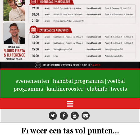
De Valken
evenementen
|
handbal programma
|
voetbal
programma
|
kantinerooster
|
clubinfo
|
tweets
F1 weer een tas vol punten…