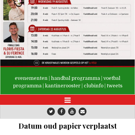
De Valken
evenementen
|
handbal programma
|
voetbal
programma
|
kantinerooster
|
clubinfo
|
tweets
Datum oud papier verplaatst