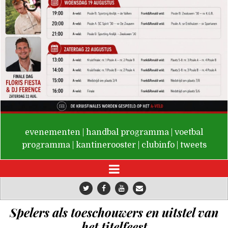
De Valken
evenementen
|
handbal programma
|
voetbal
programma
|
kantinerooster
|
clubinfo
|
tweets
Spelers als toeschouwers en uitstel van
het titelfeest