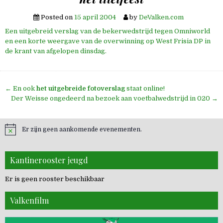
Posted on
15 april 2004
by
DeValken.com
Een uitgebreid verslag van de bekerwedstrijd tegen Omniworld
en een korte weergave van de overwinning op West Frisia DP in
de krant van afgelopen dinsdag.
Bericht
← En ook
het uitgebreide fotoverslag
staat online!
navigatie
Der Weisse ongedeerd na bezoek aan voetbalwedstrijd in 020 →
Er zijn geen aankomende evenementen.
Kantinerooster jeugd
Er is geen rooster beschikbaar
Valkenfilm