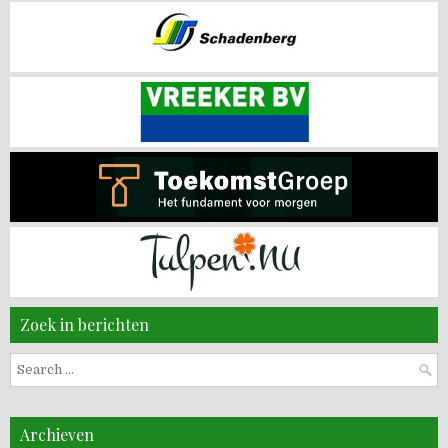
Zoek in berichten
Search
for:
Archieven