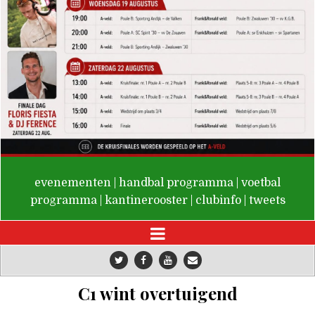
De Valken
evenementen
|
handbal programma
|
voetbal
programma
|
kantinerooster
|
clubinfo
|
tweets
C1 wint overtuigend