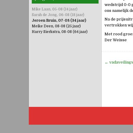
wedstrijd 0-0 
Mike Laan, 05-08 (14 jaar)
ons namelijk d
Sarah de Jong, 06-08 (18 jaar)
Na de prijsuit
Jeroen Bruin, 07-08 (34 jaar)
vertrokken wij
Meike Deen, 08-08 (25 jaar)
Harry Sierkstra, 08-08 (64 jaar)
Met rood groe
Der Weisse
Bericht
← vadaveilingw
navigati