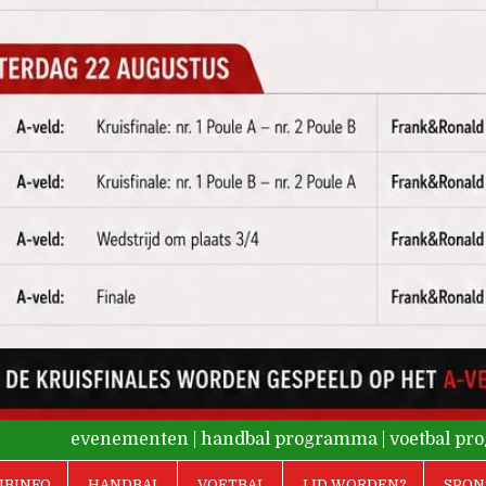
evenementen
|
handbal programma
|
voetbal p
UBINFO
HANDBAL
VOETBAL
LID WORDEN?
SPON