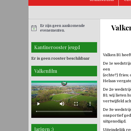
Valke
Er zijn geen aankomende
evenementen.
Kantinerooster jeugd
Valken B1 hee
Er is geen rooster beschikbaar
De 1e wedstrij
een
Valkenfilm
(echte?) fries
Helaas vergate
De 2e wedstrij
B1; wij lieten
vertwijfeld ac
De 3e wedstrij
onsportief ge
uitgenodigd.
Jarigen :)
Uiteindelijk re