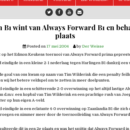
n B1 wint van Always Forward B1 en beha
plaats
Posted on
17 mei 2004
by
Der Weisse
ft op het Edmon Keukens toernooi van Always Forward prima geprest
d eindigde in een kleine 2-1 nederlaag tegen Harlingen B1 dankzij een
; de goal van ons kwam op naam van Tim Wilderink die een penalty feill
n wij het betere veldspel om te zetten in meer doelpunten.
d eindigde in een schitterende 2-0 overwinning op het altijd lastige 
 hun d.m.v. een kopbal van Tim Wilderink en een prachtige rush van Jo
hter op hun eigen A-veld.
d eindigde in een eclatante 4-0 overwinning op Zaanlandia B1 die zich
droegen en nimmer meer door de toernooileiding van Always Forward
sulteerde dit in een 2e plaats en was het spijtig dat Always Forward in