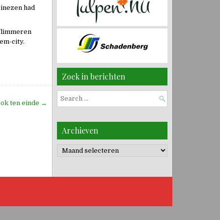
rinezen had
 Vlimmeren
em-city.
Zoek in berichten
Search
ok ten einde →
for:
Archieven
Archieven