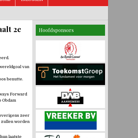
alt 2e
Hoofdsponsors
eerd.
 wereldgoal van
oos benutte.
Always Forward
ep Obdam
 overigens zeer
 zullen worden
 hun laatste