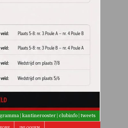
rogramma
|
kantinerooster
|
clubinfo
|
tweets
SORS
INLOGGEN