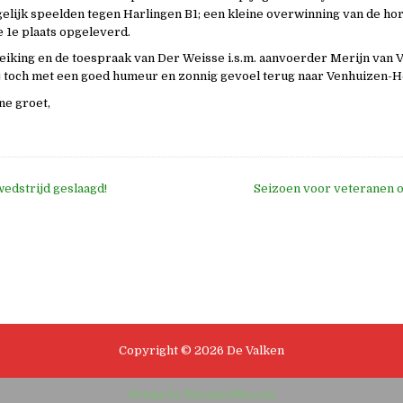
gelijk speelden tegen Harlingen B1; een kleine overwinning van de ho
e 1e plaats opgeleverd.
reiking en de toespraak van Der Weisse i.s.m. aanvoerder Merijn van
 toch met een goed humeur en zonnig gevoel terug naar Venhuizen-H
ne groet,
edstrijd geslaagd!
Seizoen voor veteranen o
e
Copyright © 2026 De Valken
Design by ThemesDNA.com