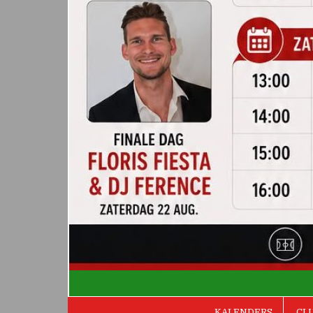
De Valken
KALENDERS
CL