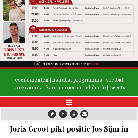
De Valken
evenementen
|
handbal programma
|
voetbal
programma
|
kantinerooster
|
clubinfo
|
tweets
Joris Groot pikt positie Jos Sijm in