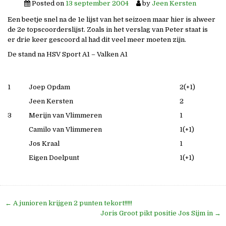
Posted on
13 september 2004
by
Jeen Kersten
Een beetje snel na de 1e lijst van het seizoen maar hier is alweer
de 2e topscoorderslijst. Zoals in het verslag van Peter staat is
er drie keer gescoord al had dit veel meer moeten zijn.
De stand na HSV Sport A1 – Valken A1
1
Joep Opdam
2(+1)
Jeen Kersten
2
3
Merijn van Vlimmeren
1
Camilo van Vlimmeren
1(+1)
Jos Kraal
1
Eigen Doelpunt
1(+1)
Bericht
← A junioren krijgen 2 punten tekort!!!!!
navigatie
Joris Groot pikt positie Jos Sijm in →