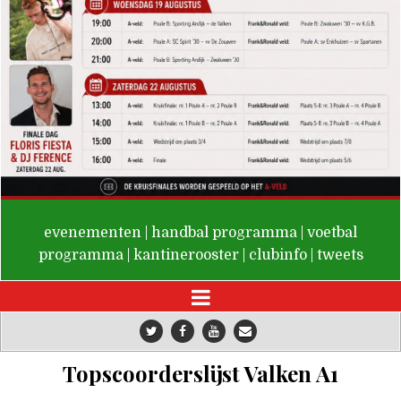
De Valken
evenementen
|
handbal programma
|
voetbal
programma
|
kantinerooster
|
clubinfo
|
tweets
Topscoorderslijst Valken A1