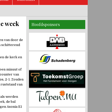
de week
Hoofdsponsors
en van door de
n schitterend
sen de kerk en
een minuut of
 counter van
os, 2-1. Zouden
 ruststand van
goals werden
ek, de bal
egen Asonia E1