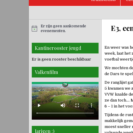
E3, ee
Er zijn geen aankomende
evenementen.
Kantinerooster jeugd
En weer was he
week, laat het
Er is geen rooster beschikbaar
voetbal weertj
We mochten dez
Valkenfilm
de Dars te spe
De ranglijst g
5 kwamen we al
VVW knalde de 
ze dan toch…. 
6 – 1 in het vo
Tijdens de rus
makkelijk gema
moest sneller 
Jarigen :)
volgende week