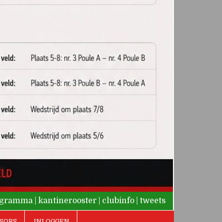
rogramma
|
kantinerooster
|
clubinfo
|
tweets
SORS
INLOGGEN