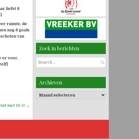
r liefst 8
3)
er ruimte, de
men nog 8 goals
 schoten van
Zoek in berichten
 er voor,
Search
zelf)
for:
Archieven
Archieven
wint met 10-0 →