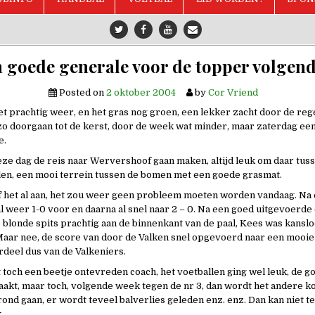
n goede generale voor de topper volgen
Posted on
2 oktober 2004
by
Cor Vriend
t prachtig weer, en het gras nog groen, een lekker zacht door de reg
 zo doorgaan tot de kerst, door de week wat minder, maar zaterdag ee
e.
e dag de reis naar Wervershoof gaan maken, altijd leuk om daar tus
len, een mooi terrein tussen de bomen met een goede grasmat.
af het al aan, het zou weer geen probleem moeten worden vandaag. Na 
 weer 1-0 voor en daarna al snel naar 2 – 0. Na een goed uitgevoerde
blonde spits prachtig aan de binnenkant van de paal, Kees was kanslo
Maar nee, de score van door de Valken snel opgevoerd naar een mooie
ordeel dus van de Valkeniers.
t toch een beetje ontevreden coach, het voetballen ging wel leuk, de 
akt, maar toch, volgende week tegen de nr 3, dan wordt het andere ko
rond gaan, er wordt teveel balverlies geleden enz. enz. Dan kan niet t
.