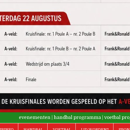
evenementen
|
handbal programma
|
voetbal p
UBINFO
HANDBAL
VOETBAL
LID WORDEN?
SPON