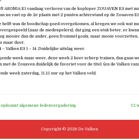
eft ASONIA E1 vandaag verloren van de koploper ZOUAVEN E3 met maa
staan nu vast op de 2e plaats met 2 punten achterstand op de Zouaven E
e helft was de boodschap goed overgekomen, al kregen we ook wat me
overgespeeld (naar de medespelers), dat ging een stuk beter, er kwa
 nog mooier dan de ander, geen frommel goals, maar mooie voorzetten,
zo maar door.
– Valken E3 1 – 14. Duidelijke uitslag weer.
gende week maar weer, deze week 2 keer scherp trainen, dan gaan we
 met de Zouaven duidelijk de favoriet voor de titel. (en de Valken van
ende week zaterdag, 11.15 uur op het Valken veld.
 opkomst algemene ledenvergadering
C1 
e
Copyright © 2026 De Valken