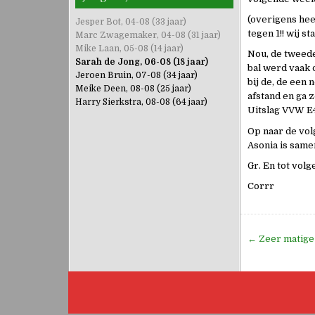
(overigens he
Jesper Bot, 04-08 (33 jaar)
tegen 1!! wij 
Marc Zwagemaker, 04-08 (31 jaar)
Mike Laan, 05-08 (14 jaar)
Nou, de tweed
Sarah de Jong, 06-08 (18 jaar)
bal werd vaak 
Jeroen Bruin, 07-08 (34 jaar)
bij de, de een
Meike Deen, 08-08 (25 jaar)
afstand en ga 
Harry Sierkstra, 08-08 (64 jaar)
Uitslag VVW E4 
Op naar de vol
Asonia is samen
Gr. En tot volg
Corrr
Bericht
← Zeer matige
navigati