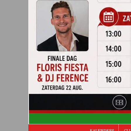
De Valken
KALENDERS
CL