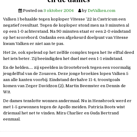
Posted on
3 oktober 2004
by
DeValken.com
Valken 1 behaalde tegen koploper Vitesse ’22 in Castricum een
negatief resultaat. Tegen de koploper stond men na 3 minuten al
op een 1-0 achterstand. Na 90 minuten staat er een 2-0 eindstand
op het scorebord. Ondanks een afgekeurd doelpunt van Vitesse
kwam Valken er niet aan te pas.
Het 2e, ook spelend op het zelfde complex tegen het 3e elftal deed
het iets beter. Zij beeindigden het duel met een 1-1 eindstand.
En de helden….. zij speelden in Grootebroek tegen een voormalig
jeugdelftal van de Zouaven. Deze jonge broekies lopen Valken 5
aan alle kanten voorbij. Eindstand derhalve 11-4, troostgoals
komen van Zeger Davidzon (2), Martin Beemster en Dennis de
Wit.
De dames tenslotte wonnen andermaal. Nu in Hensbroek werd er
met 1-5 gewonnen tegen de Apollo meiden. Patricia Boots wist
driemaal het net te vinden. Mira Charlier en Guda Bertrand
eenmaal.