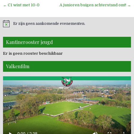
Bericht
← C1 wint met 10-0
A junioren buigen achterstand om!! →
navigatie
Er zijn geen aankomende evenementen.
Kantinerooster jeugd
Er is geen rooster beschikbaar
Valkenfilm