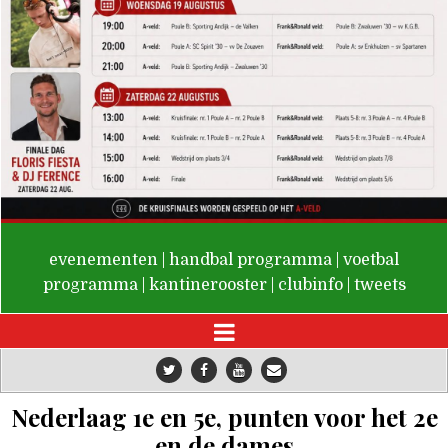
De Valken
evenementen
|
handbal programma
|
voetbal
programma
|
kantinerooster
|
clubinfo
|
tweets
Nederlaag 1e en 5e, punten voor het 2e
en de dames