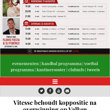
De Valken
evenementen
|
handbal programma
|
voetbal
programma
|
kantinerooster
|
clubinfo
|
tweets
Vitesse behoudt koppositie na
overwinning op Valken