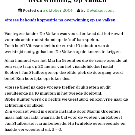
Posted on
5 oktober 2004
by
DeValken.com
Vitesse behoudt koppositie na overwinning op De Valken
Van tegenstander De Valken was vooral bekend dat het zowel
voor als achter uitstekend op de ‘nul’ kan spelen.
Toch heeft Vitesse slechts de eerste 10 minuten van de
wedstrijd nodig gehad om De Valken op de knieen te krijgen.
Al na 1 minuut was het Martin Groentjes die de score opende uit
een vrije trap op 20 meter van het vijandelijk doel nadat
Robbert Jan Stuifbergen op dezelfde plek de doorgang werd
belet. Een heerlijke opsteker dus.
Vitesse bleef na deze vroege treffer druk zetten en dit
resulteerde na 10 minuten in het tweede doelpunt.
Sipke Ruijter werd op rechts weggestuurd, en kon vrije naar de
achterlijn oprukken.
Zijn voorzet werd in eerste instantie door Martin Groentjes
maar half geraakt, waarna de bal voor de voeten van Robbert
Jan Stuifbergen caramboleerde. Hij twijfelde geen seconde en
haalde verwoestend uit, 2 – 0.