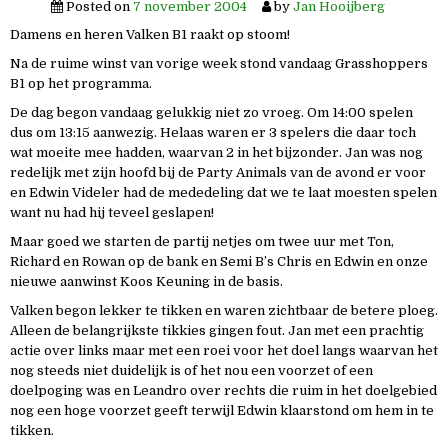
Posted on
7 november 2004
by
Jan Hooijberg
Damens en heren Valken B1 raakt op stoom!
Na de ruime winst van vorige week stond vandaag Grasshoppers
B1 op het programma.
De dag begon vandaag gelukkig niet zo vroeg. Om 14:00 spelen
dus om 13:15 aanwezig. Helaas waren er 3 spelers die daar toch
wat moeite mee hadden, waarvan 2 in het bijzonder. Jan was nog
redelijk met zijn hoofd bij de Party Animals van de avond er voor
en Edwin Videler had de mededeling dat we te laat moesten spelen
want nu had hij teveel geslapen!
Maar goed we starten de partij netjes om twee uur met Ton,
Richard en Rowan op de bank en Semi B’s Chris en Edwin en onze
nieuwe aanwinst Koos Keuning in de basis.
Valken begon lekker te tikken en waren zichtbaar de betere ploeg.
Alleen de belangrijkste tikkies gingen fout. Jan met een prachtig
actie over links maar met een roei voor het doel langs waarvan het
nog steeds niet duidelijk is of het nou een voorzet of een
doelpoging was en Leandro over rechts die ruim in het doelgebied
nog een hoge voorzet geeft terwijl Edwin klaarstond om hem in te
tikken.