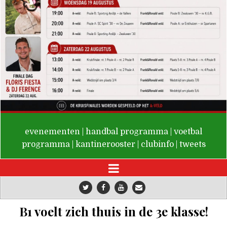
De Valken
evenementen
|
handbal programma
|
voetbal
programma
|
kantinerooster
|
clubinfo
|
tweets
B1 voelt zich thuis in de 3e klasse!