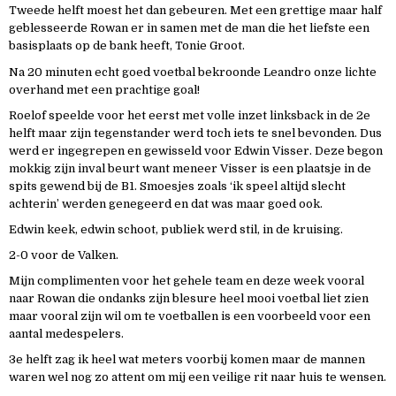
Tweede helft moest het dan gebeuren. Met een grettige maar half
geblesseerde Rowan er in samen met de man die het liefste een
basisplaats op de bank heeft, Tonie Groot.
Na 20 minuten echt goed voetbal bekroonde Leandro onze lichte
overhand met een prachtige goal!
Roelof speelde voor het eerst met volle inzet linksback in de 2e
helft maar zijn tegenstander werd toch iets te snel bevonden. Dus
werd er ingegrepen en gewisseld voor Edwin Visser. Deze begon
mokkig zijn inval beurt want meneer Visser is een plaatsje in de
spits gewend bij de B1. Smoesjes zoals ‘ik speel altijd slecht
achterin’ werden genegeerd en dat was maar goed ook.
Edwin keek, edwin schoot, publiek werd stil, in de kruising.
2-0 voor de Valken.
Mijn complimenten voor het gehele team en deze week vooral
naar Rowan die ondanks zijn blesure heel mooi voetbal liet zien
maar vooral zijn wil om te voetballen is een voorbeeld voor een
aantal medespelers.
3e helft zag ik heel wat meters voorbij komen maar de mannen
waren wel nog zo attent om mij een veilige rit naar huis te wensen.