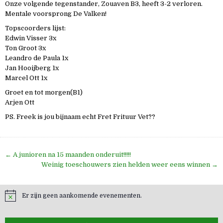
Onze volgende tegenstander, Zouaven B3, heeft 3-2 verloren.
Mentale voorsprong De Valken!
Topscoorders lijst:
Edwin Visser 3x
Ton Groot 3x
Leandro de Paula 1x
Jan Hooijberg 1x
Marcel Ott 1x
Groet en tot morgen(B1)
Arjen Ott
PS. Freek is jou bijnaam echt Fret Frituur Vet??
Bericht
← A junioren na 15 maanden onderuit!!!!!
navigatie
Weinig toeschouwers zien helden weer eens winnen →
Er zijn geen aankomende evenementen.