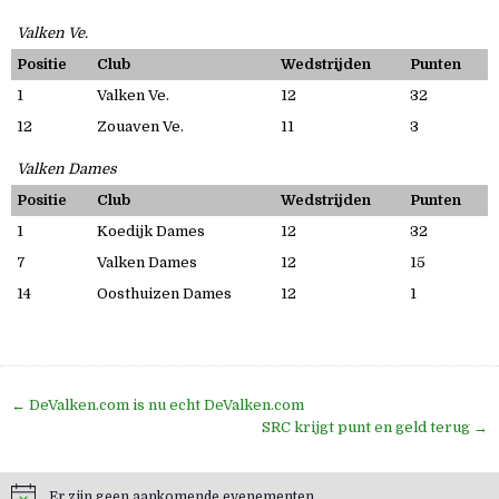
Valken Ve.
Positie
Club
Wedstrijden
Punten
1
Valken Ve.
12
32
12
Zouaven Ve.
11
3
Valken Dames
Positie
Club
Wedstrijden
Punten
1
Koedijk Dames
12
32
7
Valken Dames
12
15
14
Oosthuizen Dames
12
1
Bericht
← DeValken.com is nu echt DeValken.com
navigatie
SRC krijgt punt en geld terug →
Er zijn geen aankomende evenementen.