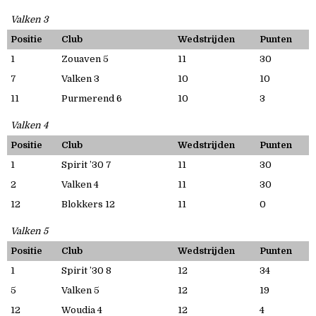
Valken 3
Positie
Club
Wedstrijden
Punten
1
Zouaven 5
11
30
7
Valken 3
10
10
11
Purmerend 6
10
3
Valken 4
Positie
Club
Wedstrijden
Punten
1
Spirit ’30 7
11
30
2
Valken 4
11
30
12
Blokkers 12
11
0
Valken 5
Positie
Club
Wedstrijden
Punten
1
Spirit ’30 8
12
34
5
Valken 5
12
19
12
Woudia 4
12
4