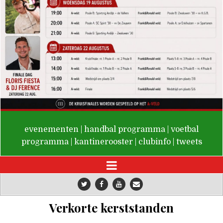
De Valken
evenementen
|
handbal programma
|
voetbal
programma
|
kantinerooster
|
clubinfo
|
tweets
Verkorte kerststanden