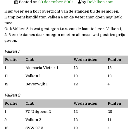
Posted on
23 december 2004
by
DeValken.com
Hier weer een kort overzicht van de standen bij de senioren.
Kampioenskandidaten Valken 4 en de veteranen doen nog leuk
mee.
Ook Valken 5 is wat gestegen t.o.v. van de laatste keer. Valken 1,
2, 3 en de dames daarentegen moeten allemaal wat posities prijs
geven.
Valken 1
Positie
Club
Wedstrijden
Punten
1
Alcmaria Victrix 1
12
13
11
Valken 1
12
12
12
Beverwijk 1
12
4
Valken 2
Positie
Club
Wedstrijden
Punten
1
FC Uitgeest 2
12
29
9
Valken 2
12
11
12
SVW 27 3
12
4