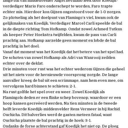
lange bal van middenvelder Angel Sevillano leek door Koedijk-
verdediger Mario Faro onderschept te worden, Faro trapte
echter mis. Hierdoor kon Gijzen ongestoord voor de 1-0 zorgen.
Zo plotseling als het doelpunt van Flamingo’s viel, kwam ook de
gelijkmaken van Koedijk. Verdediger Marcel Carli speelde de bal
in de diepte richting Tom Hofkamp. Omdat zowel Achmed Tutkun
als keeper Peter Hoekstra twijfelden, kwam de pass van Carli
prachtig aan. Hofkamp aarzelde geen moment en lobde de bal
prachtig in het doel.
Vanaf dat moment was het Koedijk dat het betere van het spel had.
De schoten van zowel Hofkamp als Adri van Wanrooij zeilden
echter over de deklat.
Drie minuten voor rust was het echter wederom Gijzen die geheel
uit het niets voor de hernieuwde voorsprong zorgde. De lange
aanvaller kreeg de bal uit een scrimmage, nam hem even mee, om
vervolgens hard binnen te schieten: 2-1.
Na rust golfde het spel over en weer. Zowel Koedijk als
Flamingols deden er een flinke schep bovenop, waardoor er een
hoop kansen gecreëerd werden, Na tien minuten in de tweede
helft leverde Koedijk-middenvelder Rens Vermeer in bij Rachid
Ouchicha. Dit balverlies werd de gasten meteen fataal, want
Ouchicha plaatste de bal prachtig in de hoek: 3-1.
Ondanks de forse achterstand gaf Koedijk het niet op. De ploeg