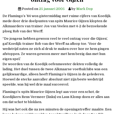
Posted on
25 januari 2005
by
Mark Dop
De Flamingo’s ’64 won gistermiddag met ruime cijfers van Koedijk.
mede door drie doelpunten van spits Maurice Gijzen klopten de
Alkmaarders van trainer Jos van Veelen met 4-2 de bezoekende
ploeg Rob van der Werff.
“De jongens hebben gewoon veel te veel ontzag voor die Gijzen’,
gaf Koedijk-trainer Rob van der Werff na afloop toe. ‘Voor de
wedstrijd zaten ze zich al druk te maken over hoe ze hem gingen
afstoppen. Ze waren gewoon meer met hem bezig dan met hun
eigen spel.’
De woorden van de Koedijk oefenmeester dekten volledig de
lading. Het duel tussen de twee Alkmaarse voetbalclubs was een
gelijkwaardige, alleen heeft Flamingo’s Gijzen in de gelederen.
Hoewel de sterke aanvaller absoluut niet zijn beste wedstrijd
speelde, was hij wel drie maal succesvol.
Flamingo’s-spits Maurice Gijzen legt aan voor een schot, de
Koedijkers Rens Vermeer (links) en Laus Klomp doen er alles aan
om dat schot te blokken.
Hij was het ook die na zes minuten de openingstreffer maakte. Een