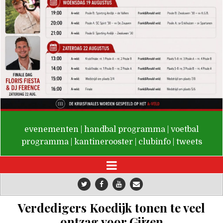
De Valken
evenementen
|
handbal programma
|
voetbal
programma
|
kantinerooster
|
clubinfo
|
tweets
Verdedigers Koedijk tonen te veel
ontzag voor Gijzen