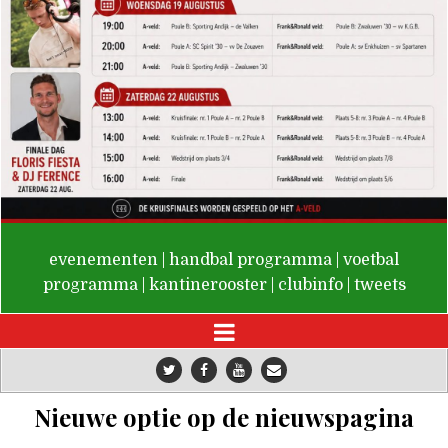
De Valken
evenementen
|
handbal programma
|
voetbal
programma
|
kantinerooster
|
clubinfo
|
tweets
Nieuwe optie op de nieuwspagina