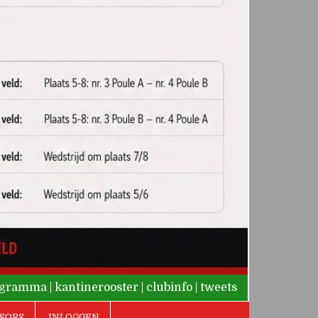
rogramma
|
kantinerooster
|
clubinfo
|
tweets
SORS
INLOGGEN