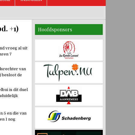
d. +1)
Hoofdsponsors
nd vroeg al uit
aren 7
dsrechter van
j besloot de
bui is dit duel
nduidelijk
n 5 en die van
en 1 nog