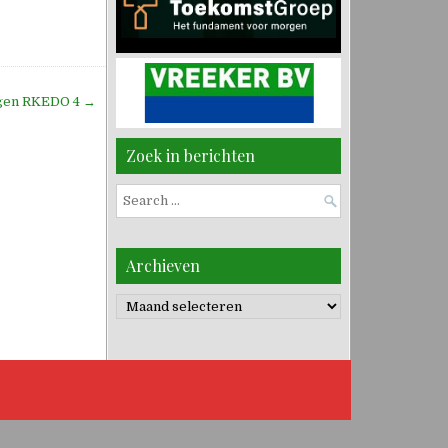
tegen RKEDO 4 →
Zoek in berichten
Search
for:
Archieven
Archieven