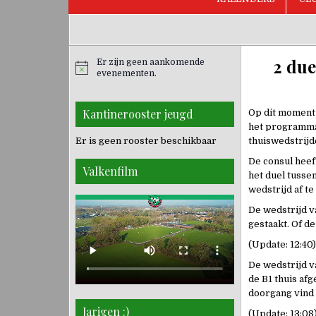
2 due
Er zijn geen aankomende
evenementen.
Kantinerooster jeugd
Op dit moment 
het programma 
Er is geen rooster beschikbaar
thuiswedstrijd
De consul heef
Valkenfilm
het duel tussen
wedstrijd af te
De wedstrijd v
gestaakt. Of d
(Update: 12:40)
De wedstrijd v
de B1 thuis afg
doorgang vind i
Jarigen :)
(Update: 13:08