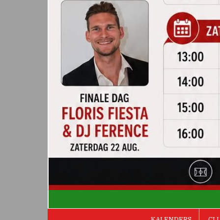
De Valken
KALENDERS
CL