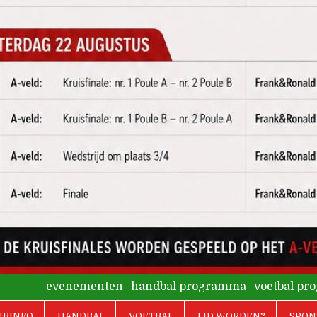
evenementen
|
handbal programma
|
voetbal p
UBINFO
HANDBAL
VOETBAL
LID WORDEN?
SPON