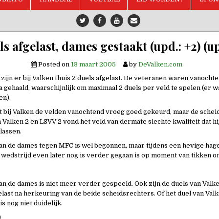
ls afgelast, dames gestaakt (upd.: +2) (up
Posted on
13 maart 2005
by
DeValken.com
zijn er bij Valken thuis 2 duels afgelast. De veteranen waren vanochte
gehaald, waarschijnlijk om maximaal 2 duels per veld te spelen (er w
en).
t bij Valken de velden vanochtend vroeg goed gekeurd, maar de schei
 Valken 2 en LSVV 2 vond het veld van dermate slechte kwaliteit dat hi
 lassen.
an de dames tegen MFC is wel begonnen, maar tijdens een hevige hagel
e wedstrijd even later nog is verder gegaan is op moment van tikken o
an de dames is niet meer verder gespeeld. Ook zijn de duels van Valke
elast na herkeuring van de beide scheidsrechters. Of het duel van Valk
s nog niet duidelijk.
)